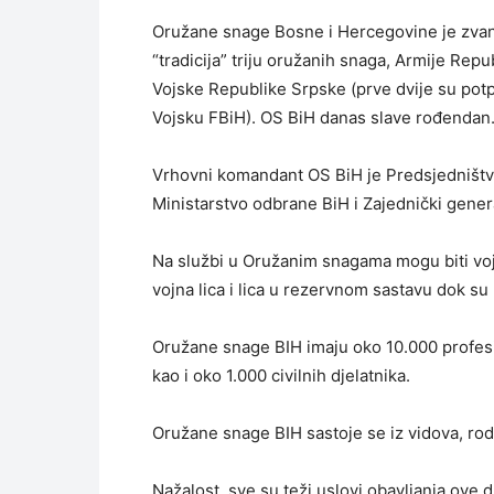
Oružane snage Bosne i Hercegovine je zvanič
“tradicija” triju oružanih snaga, Armije Rep
Vojske Republike Srpske (prve dvije su po
Vojsku FBiH). OS BiH danas slave rođendan.
Vrhovni komandant OS BiH je Predsjedništvo
Ministarstvo odbrane BiH i Zajednički gener
Na službi u Oružanim snagama mogu biti vojna 
vojna lica i lica u rezervnom sastavu dok su 
Oružane snage BIH imaju oko 10.000 profesio
kao i oko 1.000 civilnih djelatnika.
Oružane snage BIH sastoje se iz vidova, rodo
Nažalost, sve su teži uslovi obavljanja ove 