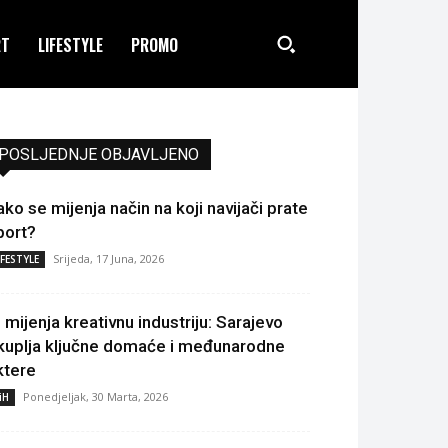
RT
LIFESTYLE
PROMO
POSLJEDNJE OBJAVLJENO
ako se mijenja način na koji navijači prate
port?
Srijeda, 17 Juna, 2026
IFESTYLE
I mijenja kreativnu industriju: Sarajevo
kuplja ključne domaće i međunarodne
ktere
Ponedjeljak, 30 Marta, 2026
iH