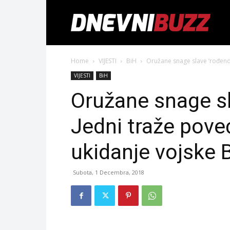
Home
VIJESTI
BiH
Oružane snage slave ‘rođenda
VIJESTI
BiH
Oružane snage sl
Jedni traže pove
ukidanje vojske 
Subota, 1 Decembra, 2018