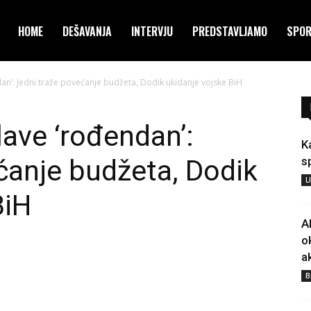
HOME
DEŠAVANJA
INTERVJU
PREDSTAVLJAMO
SPO
n’: Jedni traže povećanje budžeta, Dodik ukidanje vojske BiH
ave ‘rođendan’:
K
ćanje budžeta, Dodik
s
L
BiH
A
o
a
B