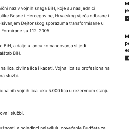
M
ni naziv vojnih snaga BiH, koje su nasljednici
j
ublike Bosne i Hercegovine, Hrvatskog vijeća odbrane i
Z
tpisivanjem Dejtonskog sporazuma transformisane u
 Formirane su 1.12. 2005.
M
p
 BiH, a dalje u lancu komandovanja slijedi
e
alštab BiH.
L
lica, civilna lica i kadeti. Vojna lica su profesionalna
na službi.
nalnih vojnih lica, oko 5.000 lica u rezervnom stanju
va i službi.
dužnosti, a pojedinci najavljuju povećanje Budžeta za