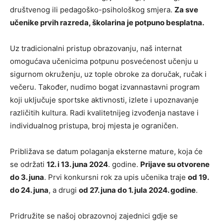
društvenog ili pedagoško-psihološkog smjera.
Za sve
učenike prvih razreda, školarina je potpuno besplatna.
Uz tradicionalni pristup obrazovanju, naš internat
omogućava učenicima potpunu posvećenost učenju u
sigurnom okruženju, uz tople obroke za doručak, ručak i
večeru. Također, nudimo bogat izvannastavni program
koji uključuje sportske aktivnosti, izlete i upoznavanje
različitih kultura. Radi kvalitetnijeg izvođenja nastave i
individualnog pristupa, broj mjesta je ograničen.
Približava se datum polaganja eksterne mature, koja će
se održati
12. i 13. juna 2024
. godine.
Prijave su otvorene
do 3. juna
. Prvi konkursni rok za upis učenika traje
od 19.
do 24. juna
, a drugi
od 27. juna do 1. jula 2024. godine
.
Pridružite se našoj obrazovnoj zajednici gdje se