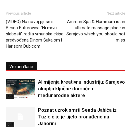
Previous article
Next article
(VIDEO) Na novoj pjesmi
Amman Spa & Hammam is an
Berina Buturovića “Ni mrvu
ultimate massage place in
slabosti” radila vrhunska ekipa
Sarajevo which you should not
predvođena Dinom Šukalom i
miss
Harisom Dubicom
Vezani članci
AI mijenja kreativnu industriju: Sarajevo
okuplja ključne domaće i
međunarodne aktere
BiH
Poznat uzrok smrti Seada Jahića iz
Tuzle čije je tijelo pronađeno na
Jahorini
BiH