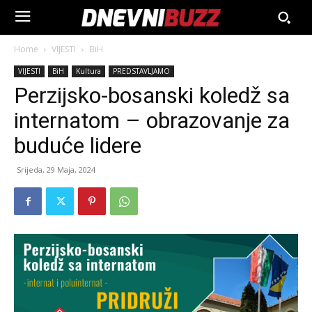
Home
VIJESTI
BiH
VIJESTI
BiH
Kultura
PREDSTAVLJAMO
Perzijsko-bosanski koledž sa
internatom – obrazovanje za
buduće lidere
Srijeda, 29 Maja, 2024