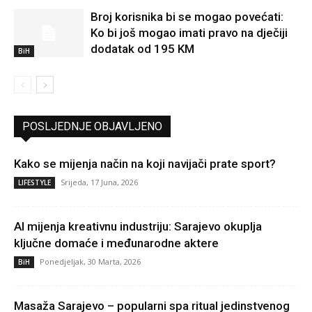
Broj korisnika bi se mogao povećati:
Ko bi još mogao imati pravo na dječiji
dodatak od 195 KM
BiH
POSLJEDNJE OBJAVLJENO
Kako se mijenja način na koji navijači prate sport?
Srijeda, 17 Juna, 2026
LIFESTYLE
AI mijenja kreativnu industriju: Sarajevo okuplja
ključne domaće i međunarodne aktere
Ponedjeljak, 30 Marta, 2026
BiH
Masaža Sarajevo – popularni spa ritual jedinstvenog