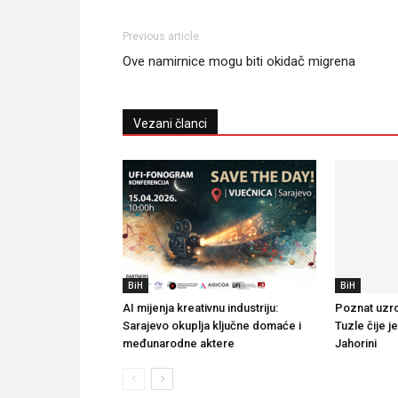
Previous article
Ove namirnice mogu biti okidač migrena
Vezani članci
BiH
BiH
AI mijenja kreativnu industriju:
Poznat uzro
Sarajevo okuplja ključne domaće i
Tuzle čije j
međunarodne aktere
Jahorini