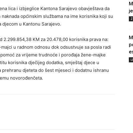
M
ljena lica i izbjeglice Kantona Sarajevo obavještava da
j
h naknada općinskim službama na ime korisnika koji su
Z
sa djecom u Kantonu Sarajevo.
M
 od 2.299.854,38 KM za 20.478,00 korisnika prava na:
p
i-majci u radnom odnosu dok odsustvuje sa posla radi
e
u pomoć za vrijeme trudnoće i porođaja žene-majke
L
itu korisnika dječijeg dodatka, smještaj djece u
prehranu djeteta do šest mjeseci i dodatnu ishranu
premu novorođenčeta.