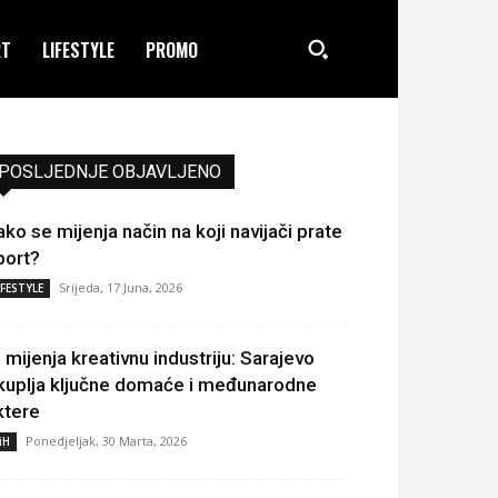
RT
LIFESTYLE
PROMO
POSLJEDNJE OBJAVLJENO
ako se mijenja način na koji navijači prate
port?
Srijeda, 17 Juna, 2026
IFESTYLE
I mijenja kreativnu industriju: Sarajevo
kuplja ključne domaće i međunarodne
ktere
Ponedjeljak, 30 Marta, 2026
iH