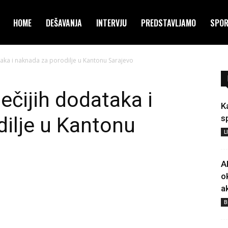
HOME
DEŠAVANJA
INTERVJU
PREDSTAVLJAMO
SPO
ataka i naknada za porodilje u Kantonu Sarajevo
ječijih dodataka i
K
ilje u Kantonu
s
L
A
o
a
B