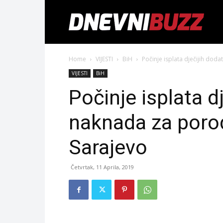
Home
VIJESTI
BiH
Počinje isplata dječijih dod
VIJESTI
BiH
Počinje isplata d
naknada za porod
Sarajevo
Četvrtak, 11 Aprila, 2019