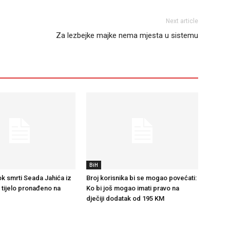
Next article
Za lezbejke majke nema mjesta u sistemu
BiH
k smrti Seada Jahića iz
Broj korisnika bi se mogao povećati:
e tijelo pronađeno na
Ko bi još mogao imati pravo na
dječiji dodatak od 195 KM