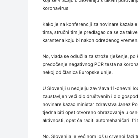
koji se vraćaju u Sloveniju s takvih putovan
koronavirus.
Kako je na konferenciji za novinare kazala 
tima, stručni tim je predlagao da se za takv
karantena koju bi nakon određenog vremena 
No, vlada se odlučila za strože rješenje, p
predočenje negativnog PCR testa na koronavi
nekoj od članica Europske unije.
U Sloveniji u nedjelju završava 11-dnevni lo
zaustavljen veći dio društvenih i dio gospod
novinare kazao ministar zdravstva Janez Pokl
tjedna biti opet otvoreno obrazovanje u osn
aktivnosti, opet će raditi automehaničari, fri
No, Slovenija je većinom još u crvenoj fazi tr