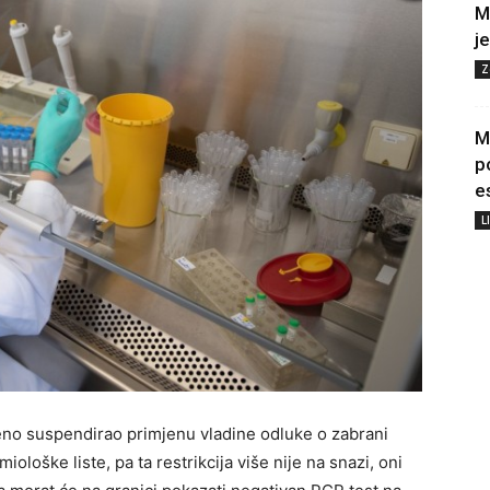
M
j
Z
M
p
e
L
eno suspendirao primjenu vladine odluke o zabrani
ološke liste, pa ta restrikcija više nije na snazi, oni