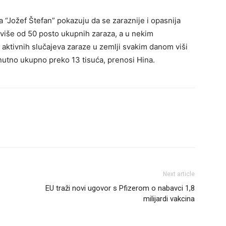
a “Jožef Štefan” pokazuju da se zaraznije i opasnija
ini više od 50 posto ukupnih zaraza, a u nekim
 aktivnih slučajeva zaraze u zemlji svakim danom viši
enutno ukupno preko 13 tisuća, prenosi Hina.
Next article
EU traži novi ugovor s Pfizerom o nabavci 1,8
milijardi vakcina