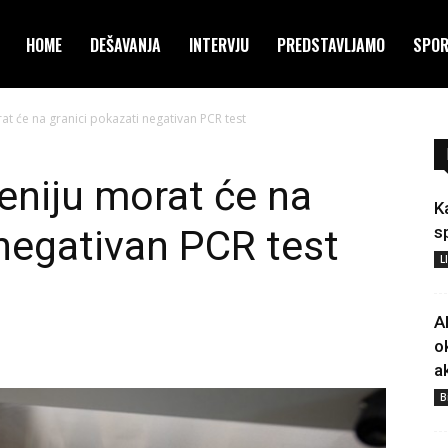
HOME
DEŠAVANJA
INTERVJU
PREDSTAVLJAMO
SPO
rat će na granici pokazati negativan PCR test
veniju morat će na
K
 negativan PCR test
s
L
A
o
a
B