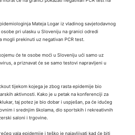
ja morat će na granici pokazati negativan PCR test na
epidemiologinja Mateja Logar iz vladinog savjetodavnog
e osobe pri ulasku u Sloveniju na granici odredi
mogli prekinuti uz negativan PCR test.
o kojemu će te osobe moći u Sloveniju ući samo uz
rus, a priznavat će se samo testovi napravljeni u
ckout tijekom kojega je zbog rasta epidemije bio
arskih aktivnosti. Kako je u petak na konferenciji za
ukar, taj potez je bio dobar i uspješan, pa će idućeg
ovnim i srednjim školama, dio sportskih i rekreativnih
zerski saloni i trgovine.
ećeg vala epidemije i teško je najavljivati kad će biti