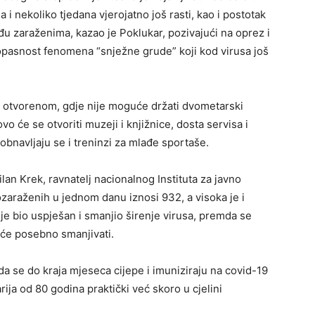
a i nekoliko tjedana vjerojatno još rasti, kao i postotak
eđu zaraženima, kazao je Poklukar, pozivajući na oprez i
 opasnost fenomena “snježne grude” koji kod virusa još
 otvorenom, gdje nije moguće držati dvometarski
o će se otvoriti muzeji i knjižnice, dosta servisa i
 a obnavljaju se i treninzi za mlađe sportaše.
lan Krek, ravnatelj nacionalnog Instituta za javno
ozaraženih u jednom danu iznosi 932, a visoka je i
 je bio uspješan i smanjio širenje virusa, premda se
eće posebno smanjivati.
da se do kraja mjeseca cijepe i imuniziraju na covid-19
arija od 80 godina praktički već skoro u cjelini