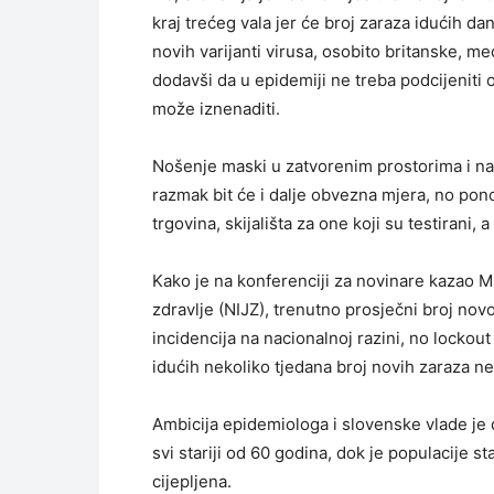
kraj trećeg vala jer će broj zaraza idućih dan
novih varijanti virusa, osobito britanske, m
dodavši da u epidemiji ne treba podcijeniti
može iznenaditi.
Nošenje maski u zatvorenim prostorima i na
razmak bit će i dalje obvezna mjera, no ponov
trgovina, skijališta za one koji su testirani,
Kako je na konferenciji za novinare kazao Mi
zdravlje (NIJZ), trenutno prosječni broj nov
incidencija na nacionalnoj razini, no lockout
idućih nekoliko tjedana broj novih zaraza n
Ambicija epidemiologa i slovenske vlade je 
svi stariji od 60 godina, dok je populacije st
cijepljena.