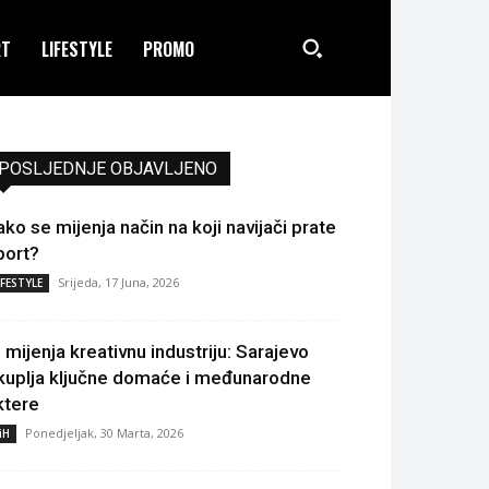
RT
LIFESTYLE
PROMO
POSLJEDNJE OBJAVLJENO
ako se mijenja način na koji navijači prate
port?
Srijeda, 17 Juna, 2026
IFESTYLE
I mijenja kreativnu industriju: Sarajevo
kuplja ključne domaće i međunarodne
ktere
Ponedjeljak, 30 Marta, 2026
iH