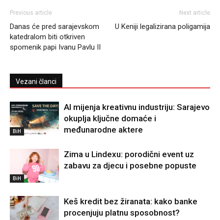
Previous article
Next article
Danas će pred sarajevskom
U Keniji legalizirana poligamija
katedralom biti otkriven
spomenik papi Ivanu Pavlu II
Vezani članci
AI mijenja kreativnu industriju: Sarajevo
okuplja ključne domaće i
međunarodne aktere
BiH
Zima u Lindexu: porodični event uz
zabavu za djecu i posebne popuste
BiH
Keš kredit bez žiranata: kako banke
procenjuju platnu sposobnost?