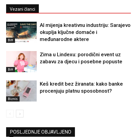
Vezani članci
AI mijenja kreativnu industriju: Sarajevo
okuplja ključne domaće i
međunarodne aktere
BiH
Zima u Lindexu: porodični event uz
zabavu za djecu i posebne popuste
BiH
Keš kredit bez žiranata: kako banke
procenjuju platnu sposobnost?
Biznis
POSLJEDNJE OBJAVLJENO