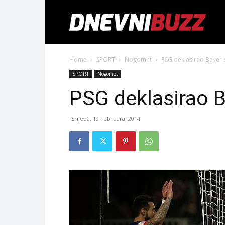
Home
SPORT
Nogomet
PSG deklasirao Bayer 
SPORT
Nogomet
PSG deklasirao B
Srijeda, 19 Februara, 2014