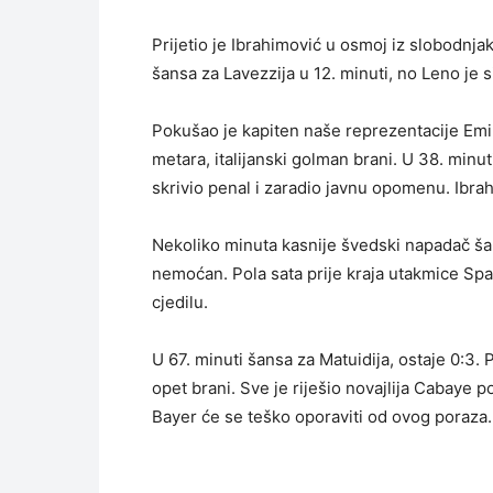
Prijetio je Ibrahimović u osmoj iz slobodnja
šansa za Lavezzija u 12. minuti, no Leno je s
Pokušao je kapiten naše reprezentacije Emir
metara, italijanski golman brani. U 38. minu
skrivio penal i zaradio javnu opomenu. Ibrah
Nekoliko minuta kasnije švedski napadač šal
nemoćan. Pola sata prije kraja utakmice Spah
cjedilu.
U 67. minuti šansa za Matuidija, ostaje 0:3.
opet brani. Sve je riješio novajlija Cabaye p
Bayer će se teško oporaviti od ovog poraza.