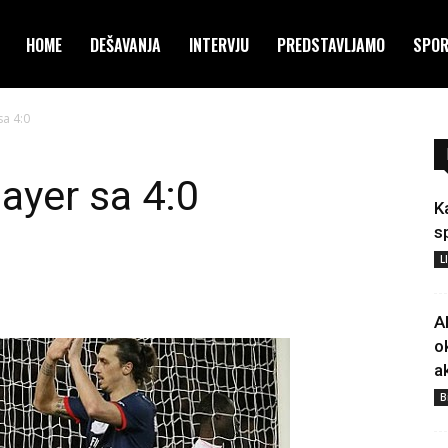
HOME
DEŠAVANJA
INTERVJU
PREDSTAVLJAMO
SPO
sa 4:0
ayer sa 4:0
K
s
L
A
o
a
B