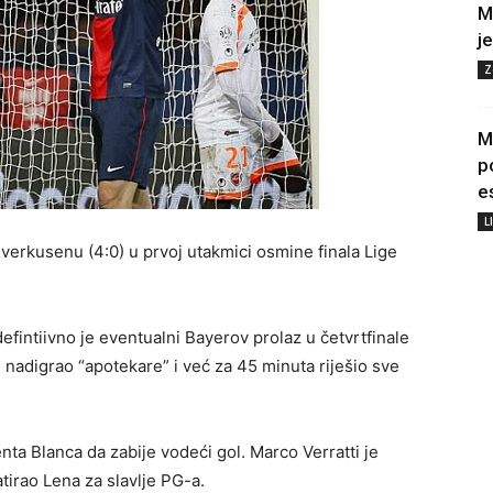
M
j
Z
M
p
e
L
verkusenu (4:0) u prvoj utakmici osmine finala Lige
efintiivno je eventualni Bayerov prolaz u četvrtfinale
nadigrao “apotekare” i već za 45 minuta riješio sve
a Blanca da zabije vodeći gol. Marco Verratti je
tirao Lena za slavlje PG-a.