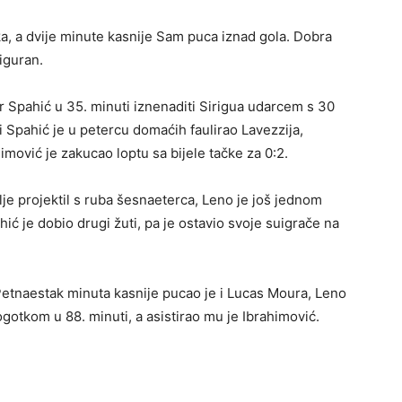
ka, a dvije minute kasnije Sam puca iznad gola. Dobra
iguran.
 Spahić u 35. minuti iznenaditi Sirigua udarcem s 30
ti Spahić je u petercu domaćih faulirao Lavezzija,
imović je zakucao loptu sa bijele tačke za 0:2.
je projektil s ruba šesnaeterca, Leno je još jednom
ić je dobio drugi žuti, pa je ostavio svoje suigrače na
 Petnaestak minuta kasnije pucao je i Lucas Moura, Leno
ogotkom u 88. minuti, a asistirao mu je Ibrahimović.