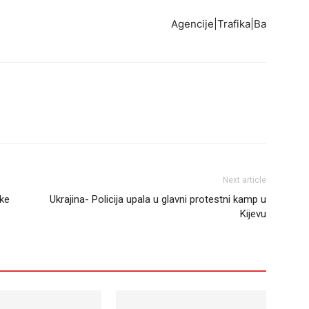
Agencije|Trafika|Ba
Next article
ske
Ukrajina- Policija upala u glavni protestni kamp u
Kijevu