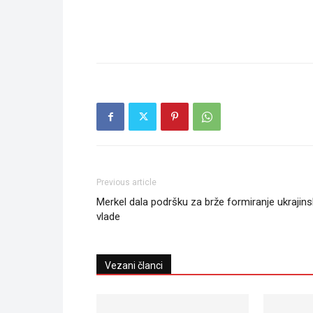
Previous article
Merkel dala podršku za brže formiranje ukrajin
vlade
Vezani članci