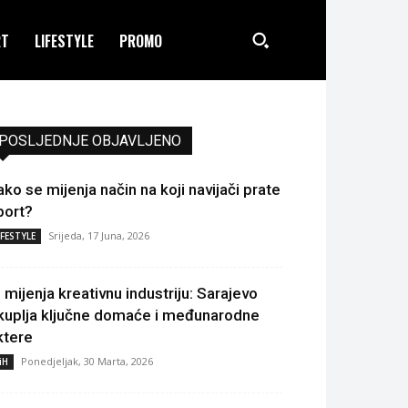
RT
LIFESTYLE
PROMO
POSLJEDNJE OBJAVLJENO
ako se mijenja način na koji navijači prate
port?
Srijeda, 17 Juna, 2026
IFESTYLE
I mijenja kreativnu industriju: Sarajevo
kuplja ključne domaće i međunarodne
ktere
Ponedjeljak, 30 Marta, 2026
iH