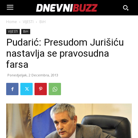
Home
VIJESTI
BiH
VIJESTI
BiH
Pudarić: Presudom Jurišiću
nastavlja se pravosudna
farsa
Ponedjeljak, 2 Decembra, 2013