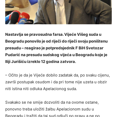
Nastavlja se pravosudna farsa. Vijeće Višeg suda u
Beogradu ponovilo je od riječi do riječi svoju poništenu
presudu – reagirao je potpredsjednik F BiH Svetozar
Pudarić na presudu sudskog vijeća u Beogradu koje je
Iliji Jurišiću izreklo 12 godina zatvora.
– Očito je da je Vijeće dobilo zadatak da, po svaku cijenu,
završi postupak osudom i da pri tome nije uzeta u obzir
niti istina niti odluka Apelacionog suda.
Svakako se ne smije dozvoliti da na ovome ostane,
ponovno treba uložiti žalbu Apelacionom sudu u
Beogradu i tražiti da taj sud odluči po pravu a ne po