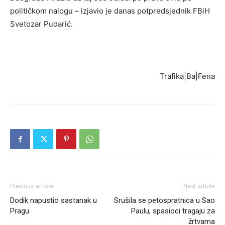
političkom nalogu – izjavio je danas potpredsjednik FBiH
Svetozar Pudarić.
Trafika|Ba|Fena
Previous article
Next article
Dodik napustio sastanak u
Srušila se petospratnica u Sao
Pragu
Paulu, spasioci tragaju za
žrtvama