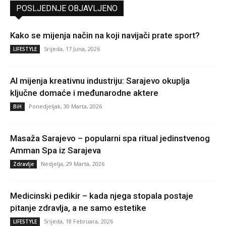
POSLJEDNJE OBJAVLJENO
Kako se mijenja način na koji navijači prate sport?
Srijeda, 17 Juna, 2026
LIFESTYLE
AI mijenja kreativnu industriju: Sarajevo okuplja
ključne domaće i međunarodne aktere
Ponedjeljak, 30 Marta, 2026
BiH
Masaža Sarajevo – popularni spa ritual jedinstvenog
Amman Spa iz Sarajeva
Nedjelja, 29 Marta, 2026
Zdravlje
Medicinski pedikir – kada njega stopala postaje
pitanje zdravlja, a ne samo estetike
Srijeda, 18 Februara, 2026
LIFESTYLE