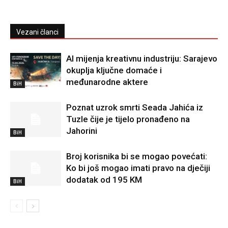
Vezani članci
AI mijenja kreativnu industriju: Sarajevo
okuplja ključne domaće i
međunarodne aktere
BiH
Poznat uzrok smrti Seada Jahića iz
Tuzle čije je tijelo pronađeno na
Jahorini
BiH
Broj korisnika bi se mogao povećati:
Ko bi još mogao imati pravo na dječiji
dodatak od 195 KM
BiH