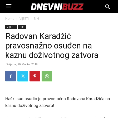
Home
VIJESTI
BiH
VIJESTI
BiH
Radovan Karadžić
pravosnažno osuđen na
kaznu doživotnog zatvora
Srijeda, 20 Marta, 2019
Haški sud osudio je pravomoćno Radovana Karadžića na
kaznu doživotnog zatvora!