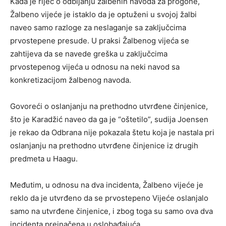
Kada je riječ o odbijanju žalbenih navoda za progone,
Žalbeno vijeće je istaklo da je optuženi u svojoj žalbi
naveo samo razloge za neslaganje sa zaključcima
prvostepene presude. U praksi Žalbenog vijeća se
zahtijeva da se navede greška u zaključcima
prvostepenog vijeća u odnosu na neki navod sa
konkretizacijom žalbenog navoda.
Govoreći o oslanjanju na prethodno utvrđene činjenice,
što je Karadžić naveo da ga je “oštetilo”, sudija Joensen
je rekao da Odbrana nije pokazala štetu koja je nastala pri
oslanjanju na prethodno utvrđene činjenice iz drugih
predmeta u Haagu.
Međutim, u odnosu na dva incidenta, Žalbeno vijeće je
reklo da je utvrđeno da se prvostepeno Vijeće oslanjalo
samo na utvrđene činjenice, i zbog toga su samo ova dva
incidenta preinačena u oslobađajuća.