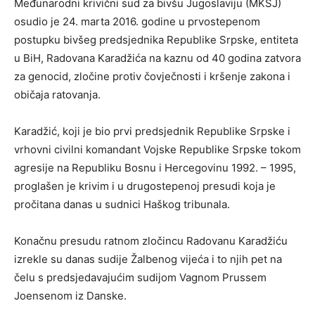
Međunarodni krivični sud za bivšu Jugoslaviju (MKSJ)
osudio je 24. marta 2016. godine u prvostepenom
postupku bivšeg predsjednika Republike Srpske, entiteta
u BiH, Radovana Karadžića na kaznu od 40 godina zatvora
za genocid, zločine protiv čovječnosti i kršenje zakona i
običaja ratovanja.
Karadžić, koji je bio prvi predsjednik Republike Srpske i
vrhovni civilni komandant Vojske Republike Srpske tokom
agresije na Republiku Bosnu i Hercegovinu 1992. – 1995,
proglašen je krivim i u drugostepenoj presudi koja je
pročitana danas u sudnici Haškog tribunala.
Konačnu presudu ratnom zločincu Radovanu Karadžiću
izrekle su danas sudije Žalbenog vijeća i to njih pet na
čelu s predsjedavajućim sudijom Vagnom Prussem
Joensenom iz Danske.