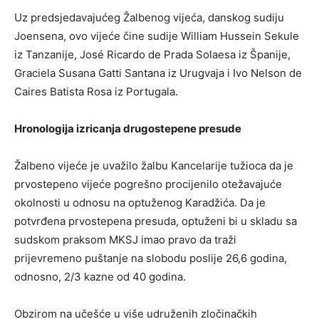
Uz predsjedavajućeg Žalbenog vijeća, danskog sudiju
Joensena, ovo vijeće čine sudije William Hussein Sekule
iz Tanzanije, José Ricardo de Prada Solaesa iz Španije,
Graciela Susana Gatti Santana iz Urugvaja i Ivo Nelson de
Caires Batista Rosa iz Portugala.
Hronologija izricanja drugostepene presude
Žalbeno vijeće je uvažilo žalbu Kancelarije tužioca da je
prvostepeno vijeće pogrešno procijenilo otežavajuće
okolnosti u odnosu na optuženog Karadžića. Da je
potvrđena prvostepena presuda, optuženi bi u skladu sa
sudskom praksom MKSJ imao pravo da traži
prijevremeno puštanje na slobodu poslije 26,6 godina,
odnosno, 2/3 kazne od 40 godina.
Obzirom na učešće u više udruženih zločinačkih