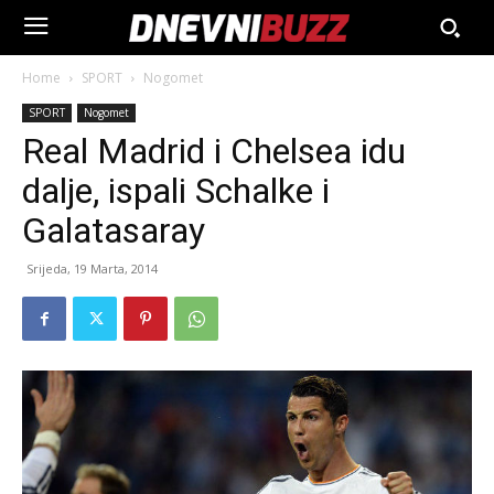
Home
SPORT
Nogomet
SPORT
Nogomet
Real Madrid i Chelsea idu
dalje, ispali Schalke i
Galatasaray
Srijeda, 19 Marta, 2014