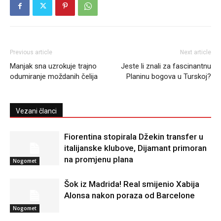
Previous article
Next article
Manjak sna uzrokuje trajno
Jeste li znali za fascinantnu
odumiranje moždanih čelija
Planinu bogova u Turskoj?
Vezani članci
Fiorentina stopirala Džekin transfer u
italijanske klubove, Dijamant primoran
na promjenu plana
Nogomet
Šok iz Madrida! Real smijenio Xabija
Alonsa nakon poraza od Barcelone
Nogomet