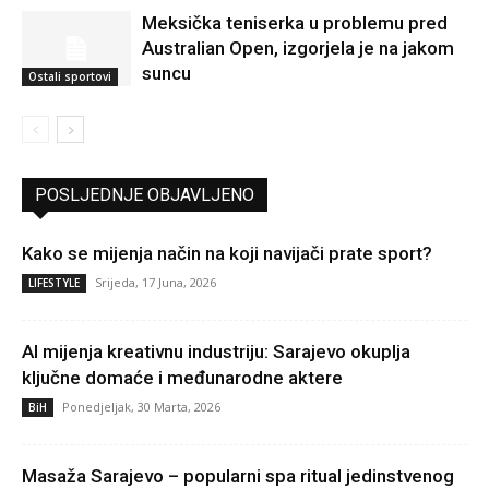
Meksička teniserka u problemu pred
Australian Open, izgorjela je na jakom
suncu
Ostali sportovi
POSLJEDNJE OBJAVLJENO
Kako se mijenja način na koji navijači prate sport?
Srijeda, 17 Juna, 2026
LIFESTYLE
AI mijenja kreativnu industriju: Sarajevo okuplja
ključne domaće i međunarodne aktere
Ponedjeljak, 30 Marta, 2026
BiH
Masaža Sarajevo – popularni spa ritual jedinstvenog