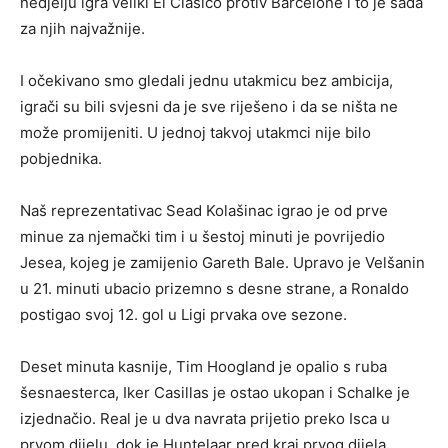
nedjelju igra veliki El Clasico protiv Barcelone i to je sada
za njih najvažnije.
I očekivano smo gledali jednu utakmicu bez ambicija,
igrači su bili svjesni da je sve riješeno i da se ništa ne
može promijeniti. U jednoj takvoj utakmci nije bilo
pobjednika.
Naš reprezentativac Sead Kolašinac igrao je od prve
minue za njemački tim i u šestoj minuti je povrijedio
Jesea, kojeg je zamijenio Gareth Bale. Upravo je Velšanin
u 21. minuti ubacio prizemno s desne strane, a Ronaldo
postigao svoj 12. gol u Ligi prvaka ove sezone.
Deset minuta kasnije, Tim Hoogland je opalio s ruba
šesnaesterca, Iker Casillas je ostao ukopan i Schalke je
izjednačio. Real je u dva navrata prijetio preko Isca u
prvom dijelu, dok je Huntelaar pred kraj prvog dijela