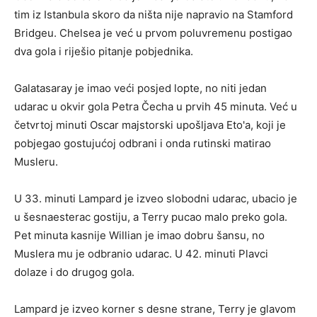
tim iz Istanbula skoro da ništa nije napravio na Stamford
Bridgeu. Chelsea je već u prvom poluvremenu postigao
dva gola i riješio pitanje pobjednika.
Galatasaray je imao veći posjed lopte, no niti jedan
udarac u okvir gola Petra Čecha u prvih 45 minuta. Već u
četvrtoj minuti Oscar majstorski upošljava Eto'a, koji je
pobjegao gostujućoj odbrani i onda rutinski matirao
Musleru.
U 33. minuti Lampard je izveo slobodni udarac, ubacio je
u šesnaesterac gostiju, a Terry pucao malo preko gola.
Pet minuta kasnije Willian je imao dobru šansu, no
Muslera mu je odbranio udarac. U 42. minuti Plavci
dolaze i do drugog gola.
Lampard je izveo korner s desne strane, Terry je glavom