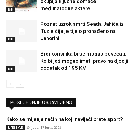
okuplja ključne domaće i
međunarodne aktere
BiH
Poznat uzrok smrti Seada Jahića iz
Tuzle čije je tijelo pronađeno na
Jahorini
BiH
Broj korisnika bi se mogao povećati:
Ko bi još mogao imati pravo na dječiji
dodatak od 195 KM
BiH
POSLJEDNJE OBJAVLJENO
Kako se mijenja način na koji navijači prate sport?
Srijeda, 17 Juna, 2026
LIFESTYLE