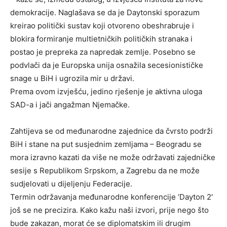
demokracije. Naglašava se da je Daytonski sporazum
kreirao politički sustav koji otvoreno obeshrabruje i
blokira formiranje multietničkih političkih stranaka i
postao je prepreka za napredak zemlje. Posebno se
podvlači da je Europska unija osnažila secesionističke
snage u BiH i ugrozila mir u državi.
Prema ovom izvješću, jedino rješenje je aktivna uloga
SAD-a i jači angažman Njemačke.
Zahtijeva se od međunarodne zajednice da čvrsto podrži
BiH i stane na put susjednim zemljama – Beogradu se
mora izravno kazati da više ne može održavati zajedničke
sesije s Republikom Srpskom, a Zagrebu da ne može
sudjelovati u dijeljenju Federacije.
Termin održavanja međunarodne konferencije ‘Dayton 2′
još se ne precizira. Kako kažu naši izvori, prije nego što
bude zakazan, morat će se diplomatskim ili drugim