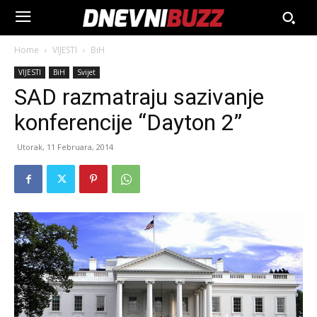
Home
VIJESTI
BiH
VIJESTI
BiH
Svijet
SAD razmatraju sazivanje
konferencije “Dayton 2”
Utorak, 11 Februara, 2014