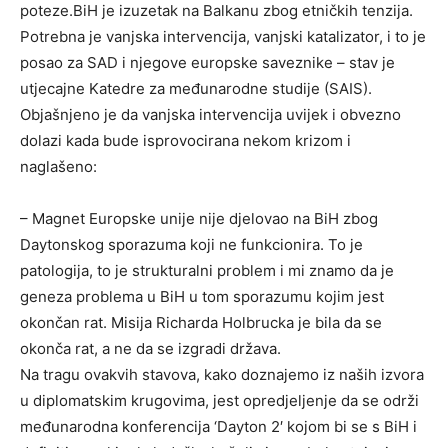
poteze.BiH je izuzetak na Balkanu zbog etničkih tenzija.
Potrebna je vanjska intervencija, vanjski katalizator, i to je
posao za SAD i njegove europske saveznike – stav je
utjecajne Katedre za međunarodne studije (SAIS).
Objašnjeno je da vanjska intervencija uvijek i obvezno
dolazi kada bude isprovocirana nekom krizom i
naglašeno:
– Magnet Europske unije nije djelovao na BiH zbog
Daytonskog sporazuma koji ne funkcionira. To je
patologija, to je strukturalni problem i mi znamo da je
geneza problema u BiH u tom sporazumu kojim jest
okončan rat. Misija Richarda Holbrucka je bila da se
okonča rat, a ne da se izgradi država.
Na tragu ovakvih stavova, kako doznajemo iz naših izvora
u diplomatskim krugovima, jest opredjeljenje da se održi
međunarodna konferencija ‘Dayton 2′ kojom bi se s BiH i