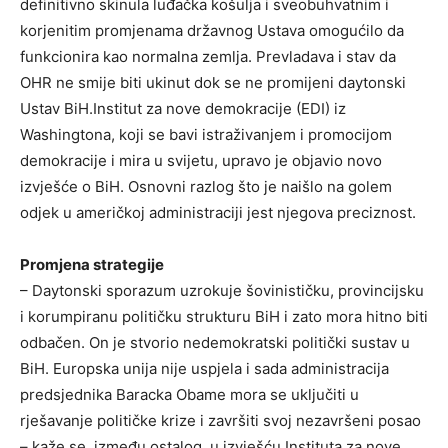
definitivno skinula luđačka košulja i sveobuhvatnim i
korjenitim promjenama državnog Ustava omogućilo da
funkcionira kao normalna zemlja. Prevladava i stav da
OHR ne smije biti ukinut dok se ne promijeni daytonski
Ustav BiH.Institut za nove demokracije (EDI) iz
Washingtona, koji se bavi istraživanjem i promocijom
demokracije i mira u svijetu, upravo je objavio novo
izvješće o BiH. Osnovni razlog što je naišlo na golem
odjek u američkoj administraciji jest njegova preciznost.
Promjena strategije
– Daytonski sporazum uzrokuje šovinističku, provincijsku
i korumpiranu političku strukturu BiH i zato mora hitno biti
odbačen. On je stvorio nedemokratski politički sustav u
BiH. Europska unija nije uspjela i sada administracija
predsjednika Baracka Obame mora se uključiti u
rješavanje političke krize i završiti svoj nezavršeni posao
– kaže se, između ostalog, u izvješću Instituta za nove