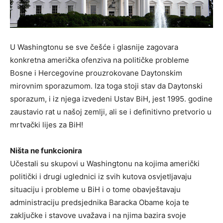
U Washingtonu se sve češće i glasnije zagovara
konkretna američka ofenziva na političke probleme
Bosne i Hercegovine prouzrokovane Daytonskim
mirovnim sporazumom. Iza toga stoji stav da Daytonski
sporazum, i iz njega izvedeni Ustav BiH, jest 1995. godine
zaustavio rat u našoj zemlji, ali se i definitivno pretvorio u
mrtvački lijes za BiH!
Ništa ne funkcionira
Učestali su skupovi u Washingtonu na kojima američki
politički i drugi uglednici iz svih kutova osvjetljavaju
situaciju i probleme u BiH i o tome obavještavaju
administraciju predsjednika Baracka Obame koja te
zaključke i stavove uvažava i na njima bazira svoje