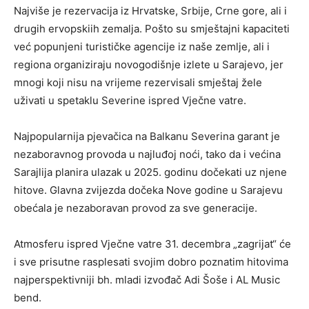
Najviše je rezervacija iz Hrvatske, Srbije, Crne gore, ali i
drugih ervopskiih zemalja. Pošto su smještajni kapaciteti
već popunjeni turističke agencije iz naše zemlje, ali i
regiona organiziraju novogodišnje izlete u Sarajevo, jer
mnogi koji nisu na vrijeme rezervisali smještaj žele
uživati u spetaklu Severine ispred Vječne vatre.
Najpopularnija pjevačica na Balkanu Severina garant je
nezaboravnog provoda u najluđoj noći, tako da i većina
Sarajlija planira ulazak u 2025. godinu dočekati uz njene
hitove. Glavna zvijezda dočeka Nove godine u Sarajevu
obećala je nezaboravan provod za sve generacije.
Atmosferu ispred Vječne vatre 31. decembra „zagrijat“ će
i sve prisutne rasplesati svojim dobro poznatim hitovima
najperspektivniji bh. mladi izvođač Adi Šoše i AL Music
bend.