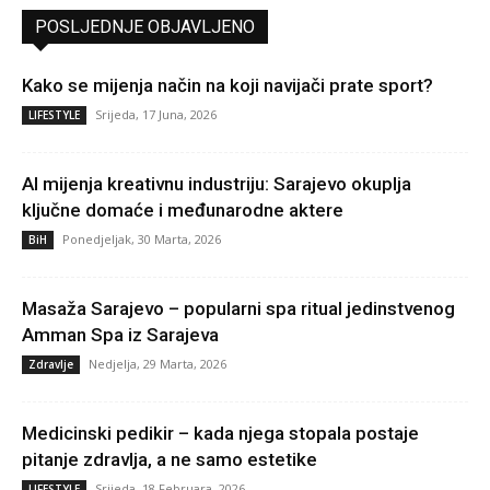
POSLJEDNJE OBJAVLJENO
Kako se mijenja način na koji navijači prate sport?
Srijeda, 17 Juna, 2026
LIFESTYLE
AI mijenja kreativnu industriju: Sarajevo okuplja
ključne domaće i međunarodne aktere
Ponedjeljak, 30 Marta, 2026
BiH
Masaža Sarajevo – popularni spa ritual jedinstvenog
Amman Spa iz Sarajeva
Nedjelja, 29 Marta, 2026
Zdravlje
Medicinski pedikir – kada njega stopala postaje
pitanje zdravlja, a ne samo estetike
Srijeda, 18 Februara, 2026
LIFESTYLE