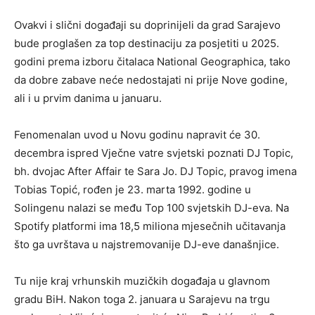
Ovakvi i slični događaji su doprinijeli da grad Sarajevo
bude proglašen za top destinaciju za posjetiti u 2025.
godini prema izboru čitalaca National Geographica, tako
da dobre zabave neće nedostajati ni prije Nove godine,
ali i u prvim danima u januaru.
Fenomenalan uvod u Novu godinu napravit će 30.
decembra ispred Vječne vatre svjetski poznati DJ Topic,
bh. dvojac After Affair te Sara Jo. DJ Topic, pravog imena
Tobias Topić, rođen je 23. marta 1992. godine u
Solingenu nalazi se među Top 100 svjetskih DJ-eva. Na
Spotify platformi ima 18,5 miliona mjesečnih učitavanja
što ga uvrštava u najstremovanije DJ-eve današnjice.
Tu nije kraj vrhunskih muzičkih događaja u glavnom
gradu BiH. Nakon toga 2. januara u Sarajevu na trgu