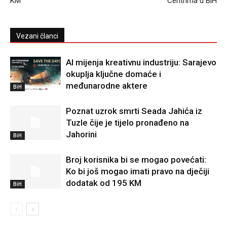
KM
Centrima u BiH
Vezani članci
AI mijenja kreativnu industriju: Sarajevo
okuplja ključne domaće i
međunarodne aktere
BiH
Poznat uzrok smrti Seada Jahića iz
Tuzle čije je tijelo pronađeno na
Jahorini
BiH
Broj korisnika bi se mogao povećati:
Ko bi još mogao imati pravo na dječiji
dodatak od 195 KM
BiH