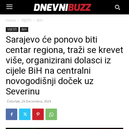
Home
VIJESTI
BiH
VIJESTI
BiH
Sarajevo će ponovo biti
centar regiona, traži se krevet
više, organizirani dolasci iz
cijele BiH na centralni
novogodišnji doček uz
Severinu
Četvrtak, 26 Decembra, 2024