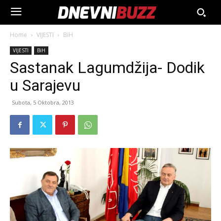
Home
VIJESTI
BiH
VIJESTI
BiH
Sastanak Lagumdžija- Dodik
u Sarajevu
Subota, 5 Oktobra, 2013