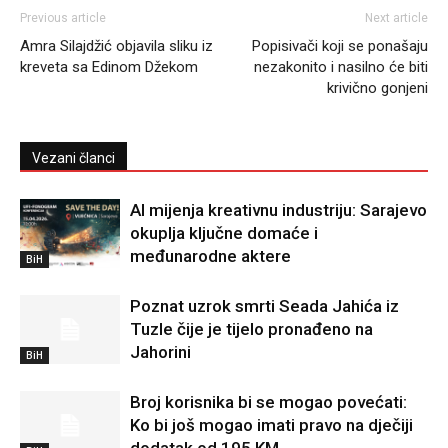
Previous article
Next article
Amra Silajdžić objavila sliku iz
Popisivači koji se ponašaju
kreveta sa Edinom Džekom
nezakonito i nasilno će biti
krivično gonjeni
Vezani članci
AI mijenja kreativnu industriju: Sarajevo
okuplja ključne domaće i
međunarodne aktere
BiH
Poznat uzrok smrti Seada Jahića iz
Tuzle čije je tijelo pronađeno na
Jahorini
BiH
Broj korisnika bi se mogao povećati:
Ko bi još mogao imati pravo na dječiji
dodatak od 195 KM