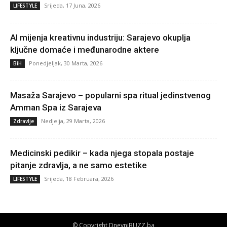
Srijeda, 17 Juna, 2026
LIFESTYLE
AI mijenja kreativnu industriju: Sarajevo okuplja
ključne domaće i međunarodne aktere
Ponedjeljak, 30 Marta, 2026
BiH
Masaža Sarajevo – popularni spa ritual jedinstvenog
Amman Spa iz Sarajeva
Nedjelja, 29 Marta, 2026
Zdravlje
Medicinski pedikir – kada njega stopala postaje
pitanje zdravlja, a ne samo estetike
Srijeda, 18 Februara, 2026
LIFESTYLE
© Copyright DnevniBUZZ.ba