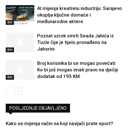
AI mijenja kreativnu industriju: Sarajevo
okuplja ključne domaće i
međunarodne aktere
BiH
Poznat uzrok smrti Seada Jahića iz
Tuzle čije je tijelo pronađeno na
Jahorini
BiH
Broj korisnika bi se mogao povećati:
Ko bi još mogao imati pravo na dječiji
dodatak od 195 KM
BiH
POSLJEDNJE OBJAVLJENO
Kako se mijenja način na koji navijači prate sport?