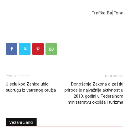
Trafika|Ba|Fena
Previous article
Next article
U selu kod Zenice ubio
Donošenje Zakona o zaštiti
suprugu iz vatrenog oružja
prirode je najvažnija aktivnost u
2013. godini u Federalnom
ministarstvu okoliša i turizma
Vezani članci