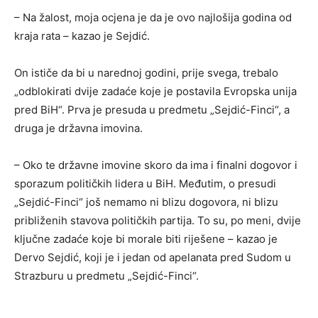
– Na žalost, moja ocjena je da je ovo najlošija godina od
kraja rata – kazao je Sejdić.
On ističe da bi u narednoj godini, prije svega, trebalo
„odblokirati dvije zadaće koje je postavila Evropska unija
pred BiH“. Prva je presuda u predmetu „Sejdić-Finci“, a
druga je državna imovina.
– Oko te državne imovine skoro da ima i finalni dogovor i
sporazum političkih lidera u BiH. Međutim, o presudi
„Sejdić-Finci“ još nemamo ni blizu dogovora, ni blizu
približenih stavova političkih partija. To su, po meni, dvije
ključne zadaće koje bi morale biti riješene – kazao je
Dervo Sejdić, koji je i jedan od apelanata pred Sudom u
Strazburu u predmetu „Sejdić-Finci“.