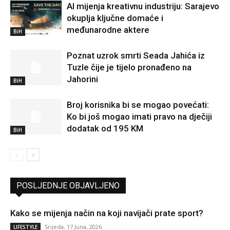
AI mijenja kreativnu industriju: Sarajevo
okuplja ključne domaće i
međunarodne aktere
BiH
Poznat uzrok smrti Seada Jahića iz
Tuzle čije je tijelo pronađeno na
Jahorini
BiH
Broj korisnika bi se mogao povećati:
Ko bi još mogao imati pravo na dječiji
dodatak od 195 KM
BiH
POSLJEDNJE OBJAVLJENO
Kako se mijenja način na koji navijači prate sport?
Srijeda, 17 Juna, 2026
LIFESTYLE