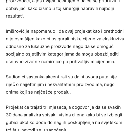
proizvođači, a još uvijek očekujemo da će se pridružiti i
dobavljači kako bismo u toj sinergiji napravili najbolji
rezultat”.
Imširović je napomenuo i da ovaj projekat kao i prethodni
nije osmišljen kako bi osigurali niske cijene za ekskluzivu
odnosno za luksuzne proizvode nego da se omogući
socijalno osjetljivim kategorijama da mogu obezbijediti
osnovne životne namirnice po prihvatljivim cijenama.
Sudionici sastanka akcentirali su da ni ovoga puta nije
riječ o najjeftinijim i nekvalitetnim proizvodima, nego
onima koji se najčešće prodaju.
Projekat će trajati tri mjeseca, a dogovor je da se svakih
30 dana analizira spisak i visina cijena kako bi se izbjegli
gubici ukoliko dođe do naglih poskupljenja na svjetskom
tržištu, navodi se u saopćenju.