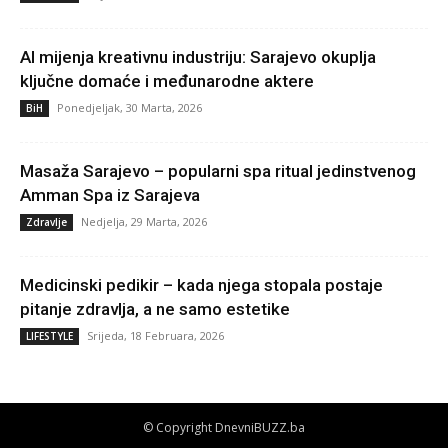
AI mijenja kreativnu industriju: Sarajevo okuplja
ključne domaće i međunarodne aktere
Ponedjeljak, 30 Marta, 2026
BiH
Masaža Sarajevo – popularni spa ritual jedinstvenog
Amman Spa iz Sarajeva
Nedjelja, 29 Marta, 2026
Zdravlje
Medicinski pedikir – kada njega stopala postaje
pitanje zdravlja, a ne samo estetike
Srijeda, 18 Februara, 2026
LIFESTYLE
© Copyright DnevniBUZZ.ba