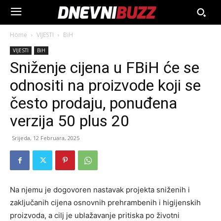
Home
VIJESTI
BiH
VIJESTI
BiH
Sniženje cijena u FBiH će se
odnositi na proizvode koji se
često prodaju, ponuđena
verzija 50 plus 20
Srijeda, 12 Februara, 2025
Na njemu je dogovoren nastavak projekta sniženih i
zaključanih cijena osnovnih prehrambenih i higijenskih
proizvoda, a cilj je ublažavanje pritiska po životni