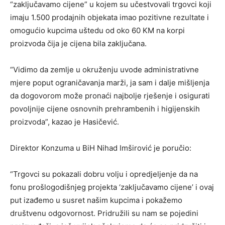
“zaključavamo cijene” u kojem su učestvovali trgovci koji
imaju 1.500 prodajnih objekata imao pozitivne rezultate i
omogućio kupcima uštedu od oko 60 KM na korpi
proizvoda čija je cijena bila zaključana.
“Vidimo da zemlje u okruženju uvode administrativne
mjere poput ograničavanja marži, ja sam i dalje mišljenja
da dogovorom može pronaći najbolje rješenje i osigurati
povoljnije cijene osnovnih prehrambenih i higijenskih
proizvoda”, kazao je Hasičević.
Direktor Konzuma u BiH Nihad Imširović je poručio:
“Trgovci su pokazali dobru volju i opredjeljenje da na
fonu prošlogodišnjeg projekta ‘zaključavamo cijene’ i ovaj
put izađemo u susret našim kupcima i pokažemo
društvenu odgovornost. Pridružili su nam se pojedini