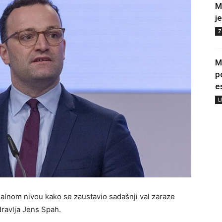
M
j
Z
M
p
e
L
lnom nivou kako se zaustavio sadašnji val zaraze
dravlja Jens Spah.