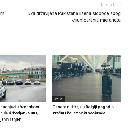
Next article
jim
Dva državljana Pakistana lišena slobode zbog
krijumčarenja migranata
Svijet
 pucnjavi u švedskom
Generalni štrajk u Belgiji pogodio
nula državljanka BiH,
zračni i željeznički saobraćaj
janin ranjen