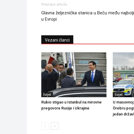
Previous article
Glavna željeznička stanica u Beču među najbol
u Evropi
Vezani članci
Svijet
Svijet
Rubio stigao u Istanbul na mirovne
U masovnoj
pregovore Rusije i Ukrajine
Örebru pogi
jedan državl