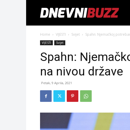
Home
VIJESTI
Svijet
Spahn: Njemačkoj potreba
VIJESTI
Svijet
Spahn: Njemačko
na nivou države
Petak, 9 Aprila, 2021