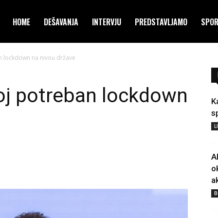
HOME
DEŠAVANJA
INTERVJU
PREDSTAVLJAMO
SPO
n lockdown na nivou države
j potreban lockdown
K
s
L
A
o
a
B