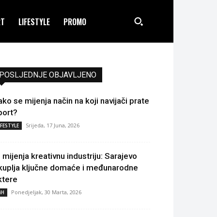
RT
LIFESTYLE
PROMO
POSLJEDNJE OBJAVLJENO
ako se mijenja način na koji navijači prate
port?
Srijeda, 17 Juna, 2026
IFESTYLE
I mijenja kreativnu industriju: Sarajevo
kuplja ključne domaće i međunarodne
ktere
Ponedjeljak, 30 Marta, 2026
iH