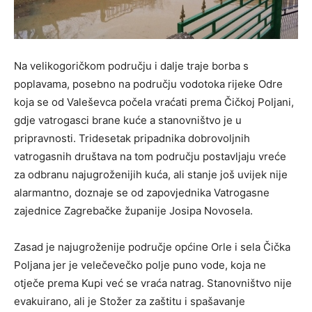
Na velikogoričkom području i dalje traje borba s
poplavama, posebno na području vodotoka rijeke Odre
koja se od Valeševca počela vraćati prema Čičkoj Poljani,
gdje vatrogasci brane kuće a stanovništvo je u
pripravnosti. Tridesetak pripadnika dobrovoljnih
vatrogasnih društava na tom području postavljaju vreće
za odbranu najugroženijih kuća, ali stanje još uvijek nije
alarmantno, doznaje se od zapovjednika Vatrogasne
zajednice Zagrebačke županije Josipa Novosela.
Zasad je najugroženije područje općine Orle i sela Čička
Poljana jer je velečevečko polje puno vode, koja ne
otječe prema Kupi već se vraća natrag. Stanovništvo nije
evakuirano, ali je Stožer za zaštitu i spašavanje