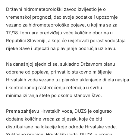
Državni hidrometeorološki zavod izvijestio je o
vremenskoj prognozi, dao svoje podatke i upozornje
vezano za hidrometeorološke pojave, u kojima se za
17./18. februara predviđaju veće količine oborina u
Republici Sloveniji, a koje će uvjetovati porast vodostaja
rijeke Save i utjecati na plavljenje područja uz Savu.
Na današnjoj sjednici se, sukladno Državnom planu
odbrane od poplava, prihvatilo stukovno mišljenje
Hrvatskih voda vezano uz plansko uklanjanje dijela nasipa
i kontroliranog rasterećenja retencija u svrhu
minimaliziranja štete po okolno stanovništvo.
Prema zahtjevu Hrvatskih voda, DUZS je osigurao
dodatne količine vreća za pijesak, koje će biti
distribuirane na lokacije koje odrede Hrvatske vode.
Sukladno procjeni Hrvatskih voda, DUZS je prema