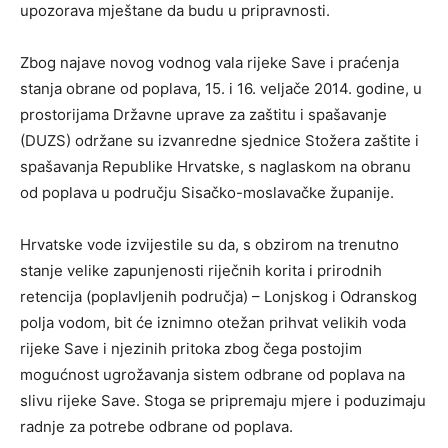
upozorava mještane da budu u pripravnosti.
Zbog najave novog vodnog vala rijeke Save i praćenja
stanja obrane od poplava, 15. i 16. veljače 2014. godine, u
prostorijama Državne uprave za zaštitu i spašavanje
(DUZS) održane su izvanredne sjednice Stožera zaštite i
spašavanja Republike Hrvatske, s naglaskom na obranu
od poplava u području Sisačko-moslavačke županije.
Hrvatske vode izvijestile su da, s obzirom na trenutno
stanje velike zapunjenosti riječnih korita i prirodnih
retencija (poplavljenih područja) – Lonjskog i Odranskog
polja vodom, bit će iznimno otežan prihvat velikih voda
rijeke Save i njezinih pritoka zbog čega postojim
mogućnost ugrožavanja sistem odbrane od poplava na
slivu rijeke Save. Stoga se pripremaju mjere i poduzimaju
radnje za potrebe odbrane od poplava.