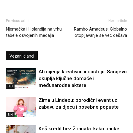
Previous article
Next article
Njemačka i Holandija na vrhu
Rambo Amadeus: Globalno
tabele osvojenih medalja
otopljavanje se već dešava
Vezani članci
AI mijenja kreativnu industriju: Sarajevo
okuplja ključne domaće i
međunarodne aktere
BiH
Zima u Lindexu: porodični event uz
zabavu za djecu i posebne popuste
BiH
Keš kredit bez žiranata: kako banke