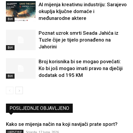
AI mijenja kreativnu industriju: Sarajevo
okuplja ključne domaće i
međunarodne aktere
BiH
Poznat uzrok smrti Seada Jahića iz
Tuzle čije je tijelo pronađeno na
Jahorini
BiH
Broj korisnika bi se mogao povećati:
Ko bi još mogao imati pravo na dječiji
dodatak od 195 KM
BiH
POSLJEDNJE OBJAVLJENO
Kako se mijenja način na koji navijači prate sport?
Srijeda, 17 Juna, 2026
LIFESTYLE