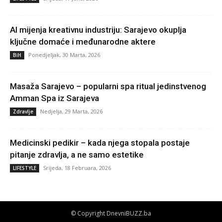
AI mijenja kreativnu industriju: Sarajevo okuplja
ključne domaće i međunarodne aktere
Ponedjeljak, 30 Marta, 2026
BiH
Masaža Sarajevo – popularni spa ritual jedinstvenog
Amman Spa iz Sarajeva
Nedjelja, 29 Marta, 2026
Zdravlje
Medicinski pedikir – kada njega stopala postaje
pitanje zdravlja, a ne samo estetike
Srijeda, 18 Februara, 2026
LIFESTYLE
© Copyright DnevniBUZZ.ba