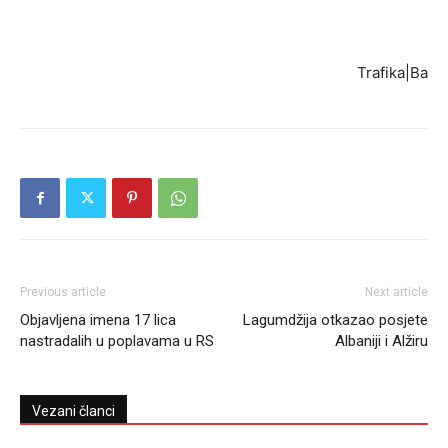
Trafika|Ba
Previous article
Next article
Objavljena imena 17 lica
Lagumdžija otkazao posjete
nastradalih u poplavama u RS
Albaniji i Alžiru
Vezani članci