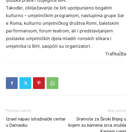
ljudska prava i izbjeglice BiH.
Također, obilježavanje će biti upotpunjeno bogatim
kulturno – umjetničkim programom, nastupima grupe Sar
e Roma, kulturno umjetničkog društva Romi, baletskim
performansom, forum teatrom, ali i predstavljanjem
postavke umjetničkih djela mladih romskih slikara i
umjetnika iz BiH, saopćili su organizatori.
Trafika|Ba
Previous article
Next article
Izrael napao istraživački centar
Sramota za Široki Brijeg u
u Damasku
kojem su kamena srca srušila
Kameni cvijet