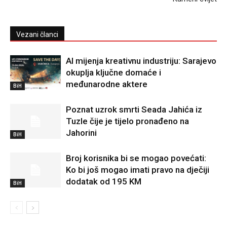
Vezani članci
AI mijenja kreativnu industriju: Sarajevo
okuplja ključne domaće i
međunarodne aktere
BiH
Poznat uzrok smrti Seada Jahića iz
Tuzle čije je tijelo pronađeno na
Jahorini
BiH
Broj korisnika bi se mogao povećati:
Ko bi još mogao imati pravo na dječiji
dodatak od 195 KM
BiH