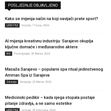
POSLJEDNJE OBJAVLJENO
Kako se mijenja način na koji navijači prate sport?
Srijeda, 17 Juna, 2026
LIFESTYLE
AI mijenja kreativnu industriju: Sarajevo okuplja
ključne domaće i međunarodne aktere
Ponedjeljak, 30 Marta, 2026
BiH
Masaža Sarajevo – popularni spa ritual jedinstvenog
Amman Spa iz Sarajeva
Nedjelja, 29 Marta, 2026
Zdravlje
Medicinski pedikir – kada njega stopala postaje
pitanje zdravlja, a ne samo estetike
Srijeda, 18 Februara, 2026
LIFESTYLE