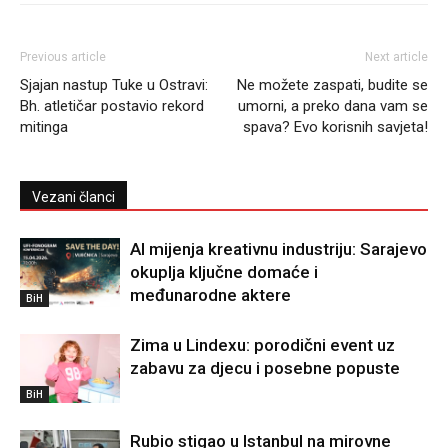
Previous article
Next article
Sjajan nastup Tuke u Ostravi:
Ne možete zaspati, budite se
Bh. atletičar postavio rekord
umorni, a preko dana vam se
mitinga
spava? Evo korisnih savjeta!
Vezani članci
AI mijenja kreativnu industriju: Sarajevo
okuplja ključne domaće i
međunarodne aktere
BiH
Zima u Lindexu: porodični event uz
zabavu za djecu i posebne popuste
BiH
Rubio stigao u Istanbul na mirovne