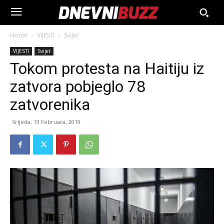
Home
VIJESTI
Svijet
VIJESTI
Svijet
Tokom protesta na Haitiju iz
zatvora pobjeglo 78
zatvorenika
Srijeda, 13 Februara, 2019