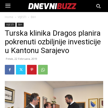
Home
VIJESTI
BiH
VIJESTI
BiH
Turska klinika Dragos planira
pokrenuti ozbiljnije investicije
u Kantonu Sarajevo
Petak, 22 Februara, 2019