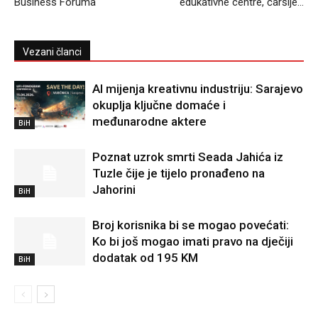
Business Foruma
edukativne centre, čaršije…
Vezani članci
AI mijenja kreativnu industriju: Sarajevo
okuplja ključne domaće i
međunarodne aktere
BiH
Poznat uzrok smrti Seada Jahića iz
Tuzle čije je tijelo pronađeno na
Jahorini
BiH
Broj korisnika bi se mogao povećati:
Ko bi još mogao imati pravo na dječiji
dodatak od 195 KM
BiH