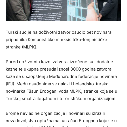
Turski sud je na doživotni zatvor osudio pet novinara,
pripadnika Komunističke marksisitčko-lenjinističke
stranke (MLPK).
Pored doživotnih kazni zatvora, izrečene su i dodatne
kazne te ukupna presuda iznosi 3000 godina zatvora,
kaže se u saopštenju Međunarodne federacije novinara
(IFJ). Među osuđenima se nalazi i holandsko-turska
novinarka Füsun Erdogan, vođa MLPK, stranke koja se u
Turskoj smatra ilegalnom i terorističkom organizacijom.
Brojne nevladine organizacije i novinari su izrazili
nezadovoljstvo optužbama na račun Erdogana koja se u