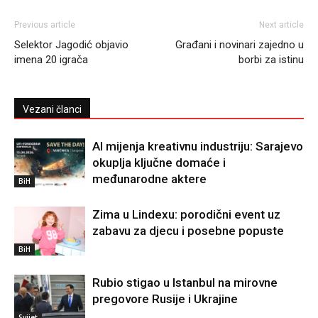
Previous article
Next article
Selektor Jagodić objavio
Građani i novinari zajedno u
imena 20 igrača
borbi za istinu
Vezani članci
AI mijenja kreativnu industriju: Sarajevo
okuplja ključne domaće i
međunarodne aktere
BiH
Zima u Lindexu: porodični event uz
zabavu za djecu i posebne popuste
BiH
Rubio stigao u Istanbul na mirovne
pregovore Rusije i Ukrajine
Svijet