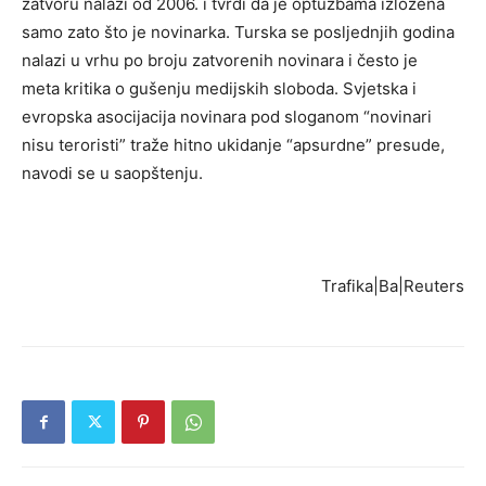
zatvoru nalazi od 2006. i tvrdi da je optužbama izložena
samo zato što je novinarka. Turska se posljednjih godina
nalazi u vrhu po broju zatvorenih novinara i često je
meta kritika o gušenju medijskih sloboda. Svjetska i
evropska asocijacija novinara pod sloganom “novinari
nisu teroristi” traže hitno ukidanje “apsurdne” presude,
navodi se u saopštenju.
Trafika|Ba|Reuters