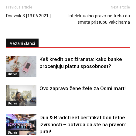
Previous article
Next article
Dnevnik 3 [13.06.2021.]
Intelektualno pravo ne treba da
smeta pristupu vakcinama
Vezani članci
Keš kredit bez žiranata: kako banke
procenjuju platnu sposobnost?
Biznis
Ovo zapravo žene žele za Osmi mart!
Biznis
Dun & Bradstreet certifikat bonitetne
izvrsnosti – potvrda da ste na pravom
putu!
Biznis