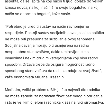
aspekta, da se ispita na koji način ti ljudi dolaze do velikih
iznosa novca, na koji način šire svoje bogatstvo, na koji
način se enormno bogate”, kaže Vasić.
”Potrebno je urediti sustav na način ravnomjerne
raspodjele. Postoji sustav socijalnih davanja, ali ta politika
ne može biti presudna za suzbijanje ovog fenomena.
Socijalna davanja moraju biti usmjerena na radno
nesposobno stanovništvo, dakle umirovljenicima,
invalidima i nekim drugim kategorijama koji nisu radno
sposobni. Država treba da osigura mogućnost radno
sposobnog stanovništvu da radi i zarađuje za svoj život”,
kaže ekonomista Mirjana Orašanin.
Međutim, veliki problem u BiH je što najveći dio radnika
ne može zaraditi za normalan život bez mnogih odricanja
i što je velikim dijelom i radnička klasa na ivici siromaštva.