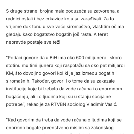
S druge strane, brojna mala poduzeća su zatvorena, a
radnici ostali i bez crkavice koju su zarađivali. Za to
vrijeme dok tonu u sve veće siromaštvo, vlastitim očima
gledaju kako bogatstvo bogatih još raste. A teret
nepravde postaje sve teži.
“Podaci govore da u BiH ima oko 600 milijunera i skoro
stotinu multimilijunera koji raspolažu sa oko pet milijardi
KM, što dovoljno govori koliki je jaz između bogatih i
siromašnih. Također, govori i o tome da su zakazale
institucije koje bi trebalo da vode računa i o enormnom
bogaćenju, ali i o ljudima koji su u stanju socijalne
potrebe“, rekao je za RTVBN sociolog Vladimir Vasić.
”Kad govorim da treba da vode računa o ljudima koji se
enormno bogate prvenstveno mislim sa zakonskog