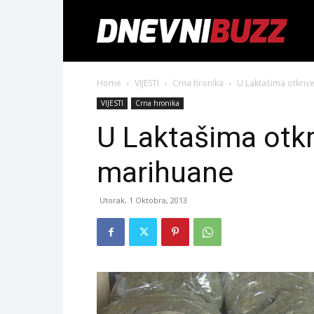
Home
VIJESTI
Crna hronika
U Laktašima otkriv
VIJESTI
Crna hronika
U Laktašima otkr
marihuane
Utorak, 1 Oktobra, 2013