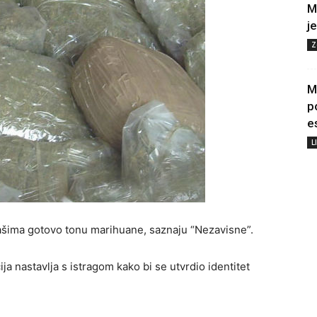
M
j
Z
M
p
e
L
tašima gotovo tonu marihuane, saznaju “Nezavisne”.
cija nastavlja s istragom kako bi se utvrdio identitet