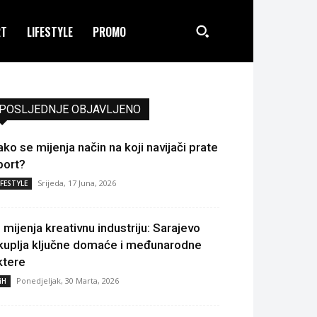
RT
LIFESTYLE
PROMO
POSLJEDNJE OBJAVLJENO
ako se mijenja način na koji navijači prate
port?
Srijeda, 17 Juna, 2026
IFESTYLE
I mijenja kreativnu industriju: Sarajevo
kuplja ključne domaće i međunarodne
ktere
Ponedjeljak, 30 Marta, 2026
iH