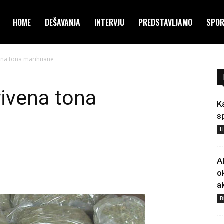
HOME
DEŠAVANJA
INTERVJU
PREDSTAVLJAMO
SPO
ena tona marihuane
ivena tona
K
s
L
A
o
a
B