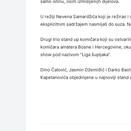
samo istinu, osim izmišljenijh dijelova.
U režiji Nevena Samardžića koji je režirao i 
eksplicitnim sadržajem nasmijati do suza. N
Drugi trio stand up komičara koji su ostvar
komičara amatera Bosne i Hercegovine, okupi
show pod nazivom ”Liga šupljaka”.
Dino Ćatović, Jasmin Džemiđić i Darko Baotić
Kapetanovića objedinjene u najnoviji stand 