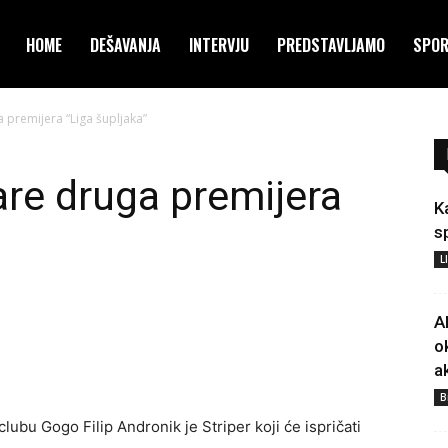
HOME
DEŠAVANJA
INTERVJU
PREDSTAVLJAMO
SPO
premijera “Liga šupljaka”
re druga premijera
K
s
L
A
o
a
B
ubu Gogo Filip Andronik je Striper koji će ispričati