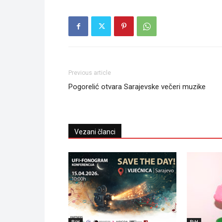
Previous article
Pogorelić otvara Sarajevske večeri muzike
Vezani članci