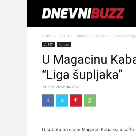
Home
VIJESTI
Kultura
U Magacinu Kabare druga 
VIJESTI
Kultura
U Magacinu Kaba
“Liga šupljaka”
Srijeda, 26 Marta, 2014
U subotu na sceni Magacin Kabarea u caffe cl