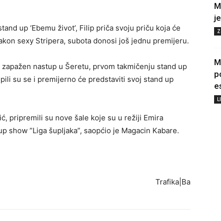
M
j
stand up ‘Ebemu život’, Filip priča svoju priču koja će
Z
akon sexy Stripera, subota donosi još jednu premijeru.
M
ili zapažen nastup u Šeretu, prvom takmičenju stand up
p
li su se i premijerno će predstaviti svoj stand up
e
L
, pripremili su nove šale koje su u režiji Emira
up show ”Liga šupljaka”, saopćio je Magacin Kabare.
Trafika|Ba