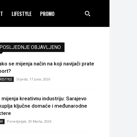
RT
LIFESTYLE
PROMO
POSLJEDNJE OBJAVLJENO
ako se mijenja način na koji navijači prate
port?
Srijeda, 17 Juna, 2026
IFESTYLE
I mijenja kreativnu industriju: Sarajevo
kuplja ključne domaće i međunarodne
ktere
Ponedjeljak, 30 Marta, 2026
iH