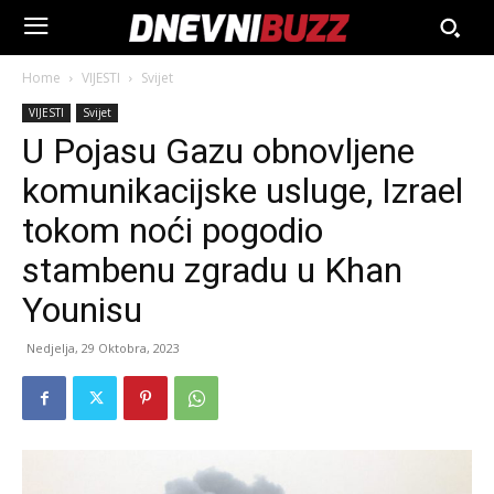
Home
VIJESTI
Svijet
VIJESTI
Svijet
U Pojasu Gazu obnovljene
komunikacijske usluge, Izrael
tokom noći pogodio
stambenu zgradu u Khan
Younisu
Nedjelja, 29 Oktobra, 2023