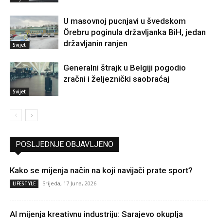
U masovnoj pucnjavi u švedskom
Örebru poginula državljanka BiH, jedan
državljanin ranjen
Svijet
Generalni štrajk u Belgiji pogodio
zračni i željeznički saobraćaj
Svijet
POSLJEDNJE OBJAVLJENO
Kako se mijenja način na koji navijači prate sport?
Srijeda, 17 Juna, 2026
LIFESTYLE
AI mijenja kreativnu industriju: Sarajevo okuplja