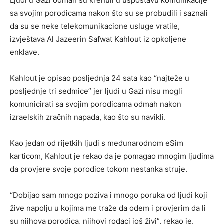
Ljudi u Gazi odmah su krenuli u uspostavu komunikacije
sa svojim porodicama nakon što su se probudili i saznali
da su se neke telekomunikacione usluge vratile,
izvještava Al Jazeerin Safwat Kahlout iz opkoljene
enklave.
Kahlout je opisao posljednja 24 sata kao “najteže u
posljednje tri sedmice” jer ljudi u Gazi nisu mogli
komunicirati sa svojim porodicama odmah nakon
izraelskih zračnih napada, kao što su navikli.
Kao jedan od rijetkih ljudi s međunarodnom eSim
karticom, Kahlout je rekao da je pomagao mnogim ljudima
da provjere svoje porodice tokom nestanka struje.
“Dobijao sam mnogo poziva i mnogo poruka od ljudi koji
žive napolju u kojima me traže da odem i provjerim da li
su njihova porodica, njihovi rođaci još živi”, rekao je.