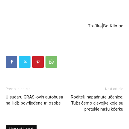
Trafika|Ba|Klix.ba
Previous article
Next article
U sudaru GRAS-ovih autobusa
Roditelji napadnute učenice:
na Ilidži povrijeđene tri osobe
Tužit ćemo djevojke koje su
pretukle našu kćerku