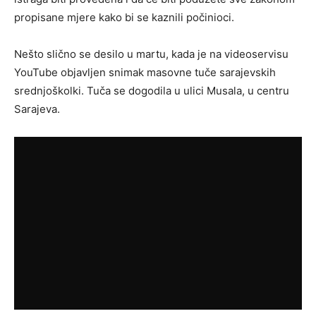
propisane mjere kako bi se kaznili počinioci.
Nešto slično se desilo u martu, kada je na videoservisu
YouTube objavljen snimak masovne tuče sarajevskih
srednjoškolki. Tuča se dogodila u ulici Musala, u centru
Sarajeva.