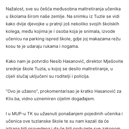
Nažalost, sve su češća međusobna maltretiranja učenika
u školama širom naše zemlje. Na snimku iz Tuzle se vidi
kako dvije djevojke u pratnji još nekoliko svojih školskih
kolega, među kojima je i osoba koja je snimala, izvode
učenicu na parking ispred škole, gdje joj makazama režu
kosu te je udaraju rukama i nogama.
Kako nam je potvrdio Nesib Hasanović, direktor Mješovite
srednje škole Tuzla, u kojoj se desilo maltretiranje, u
cijeli slučaj uključeni su roditelji i policija.
“Ovo je užasno”, prokomentarisao je kratko Hasanović za
Klix.ba, vidno uznemiren cijelim događajem.
I u MUP-u TK su užasnuti ponašanjem pojedinih učenika i
učenica ove tuzlanske škole te su nam kazali da će
istraga biti provedena i da će biti poduzete sve zakonom