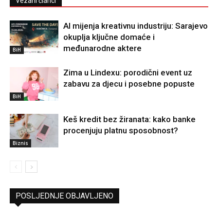
Vezani članci
AI mijenja kreativnu industriju: Sarajevo
okuplja ključne domaće i
međunarodne aktere
BiH
Zima u Lindexu: porodični event uz
zabavu za djecu i posebne popuste
BiH
Keš kredit bez žiranata: kako banke
procenjuju platnu sposobnost?
Biznis
POSLJEDNJE OBJAVLJENO