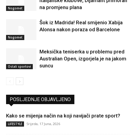
italijanske klubove, Dijamant primoran
na promjenu plana
Nogomet
Šok iz Madrida! Real smijenio Xabija
Alonsa nakon poraza od Barcelone
Nogomet
Meksička teniserka u problemu pred
Australian Open, izgorjela je na jakom
suncu
Ostali sportovi
POSLJEDNJE OBJAVLJENO
Kako se mijenja način na koji navijači prate sport?
Srijeda, 17 Juna, 2026
LIFESTYLE