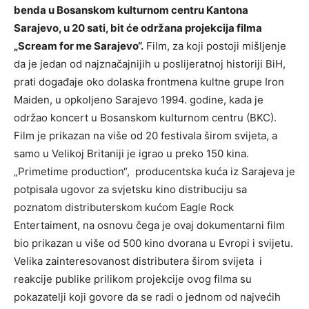
benda u Bosanskom kulturnom centru Kantona
Sarajevo, u 20 sati, bit će održana projekcija filma
„Scream for me Sarajevo“.
Film, za koji postoji mišljenje
da je jedan od najznačajnijih u poslijeratnoj historiji BiH,
prati događaje oko dolaska frontmena kultne grupe Iron
Maiden, u opkoljeno Sarajevo 1994. godine, kada je
održao koncert u Bosanskom kulturnom centru (BKC).
Film je prikazan na više od 20 festivala širom svijeta, a
samo u Velikoj Britaniji je igrao u preko 150 kina.
„Primetime production“, producentska kuća iz Sarajeva je
potpisala ugovor za svjetsku kino distribuciju sa
poznatom distributerskom kućom Eagle Rock
Entertaiment, na osnovu čega je ovaj dokumentarni film
bio prikazan u više od 500 kino dvorana u Evropi i svijetu.
Velika zainteresovanost distributera širom svijeta i
reakcije publike prilikom projekcije ovog filma su
pokazatelji koji govore da se radi o jednom od najvećih