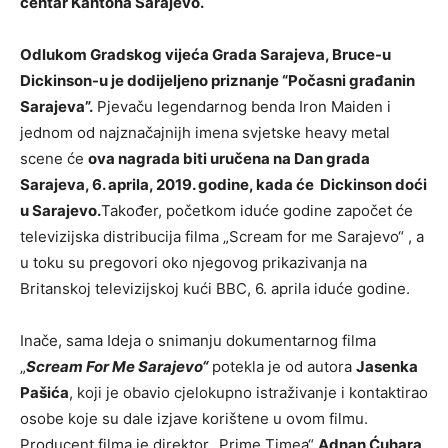
centar Kantona Sarajevo.
Odlukom Gradskog vijeća Grada Sarajeva, Bruce-u
Dickinson-u je dodijeljeno priznanje “Počasni građanin
Sarajeva”.
Pjevaču legendarnog benda Iron Maiden i
jednom od najznačajnijh imena svjetske heavy metal
scene će
ova nagrada biti uručena na Dan grada
Sarajeva, 6. aprila, 2019. godine, kada će Dickinson doći
u Sarajevo.
Također, početkom iduće godine započet će
televizijska distribucija filma „Scream for me Sarajevo“ , a
u toku su pregovori oko njegovog prikazivanja na
Britanskoj televizijskoj kući BBC, 6. aprila iduće godine.
Inače, sama Ideja o snimanju dokumentarnog filma
„
Scream For Me Sarajevo“
potekla je od autora
Jasenka
Pašića
, koji je obavio cjelokupno istraživanje i kontaktirao
osobe koje su dale izjave korištene u ovom filmu.
Producent filma je direktor „Prime Timea“
Adnan Ćuhara
,