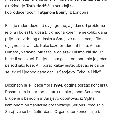
a režiser je
Tarik Hodžić
, u saradnji sa
koproducenticom
Tatjanom Bonny
iz Londona.
Film je rađen duže od dvije godne, a jedan od problema
je bila i bolest Brucea Dickinsona kojem je nekoliko dana
prije predviđenog dolaska u Sarajevo na snimanje filma
dijagnosticiran rak. Kako kaže producent filma, Adnan
Ćuhara „Naravno, otkazao je dolazak i nismo bili sigurni
hoće li se izvući. Posjetio sam ga u Londonu, bio je jedan
period jako loše. Ali, borac kakav jeste, obećao je da će
se izvući i jednog dana doći u Sarajevo. Tako je i bilo“.
Dickinson je 14. decembra 1994. godine održao koncert u
Bosanskom kulturnom centru u opkoljenom Sarajevu.
Bruce je s bendom u Sarajevo doputovao iz Splita
kamionom humanitarne organizacije Serious Road Trip. U
Sarajevu su bili četiri dana. Organizator koncerta je bio