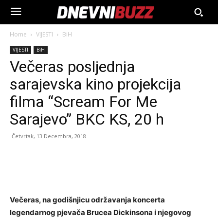
Home
VIJESTI
BiH
VIJESTI
BiH
Večeras posljednja
sarajevska kino projekcija
filma “Scream For Me
Sarajevo” BKC KS, 20 h
Četvrtak, 13 Decembra, 2018
Večeras, na godišnjicu održavanja koncerta
legendarnog pjevača Brucea Dickinsona i njegovog