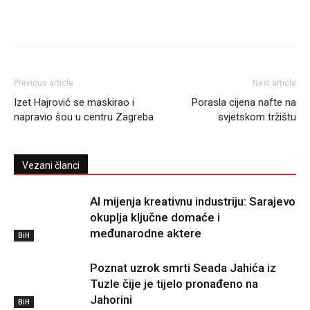
Previous article
Next article
Izet Hajrović se maskirao i
Porasla cijena nafte na
napravio šou u centru Zagreba
svjetskom tržištu
Vezani članci
AI mijenja kreativnu industriju: Sarajevo
okuplja ključne domaće i
međunarodne aktere
BiH
Poznat uzrok smrti Seada Jahića iz
Tuzle čije je tijelo pronađeno na
Jahorini
BiH