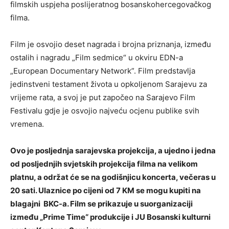
filmskih uspjeha poslijeratnog bosanskohercegovačkog
filma.
Film je osvojio deset nagrada i brojna priznanja, između
ostalih i nagradu „Film sedmice“ u okviru EDN-a
„European Documentary Network”. Film predstavlja
jedinstveni testament života u opkoljenom Sarajevu za
vrijeme rata, a svoj je put započeo na Sarajevo Film
Festivalu gdje je osvojio najveću ocjenu publike svih
vremena.
Ovo je posljednja sarajevska projekcija, a ujedno i jedna
od posljednjih svjetskih projekcija filma na velikom
platnu, a održat će se na godišnjicu koncerta, večeras u
20 sati. Ulaznice po cijeni od 7 KM se mogu kupiti na
blagajni BKC-a. Film se prikazuje u suorganizaciji
između „Prime Time“ produkcije i JU Bosanski kulturni