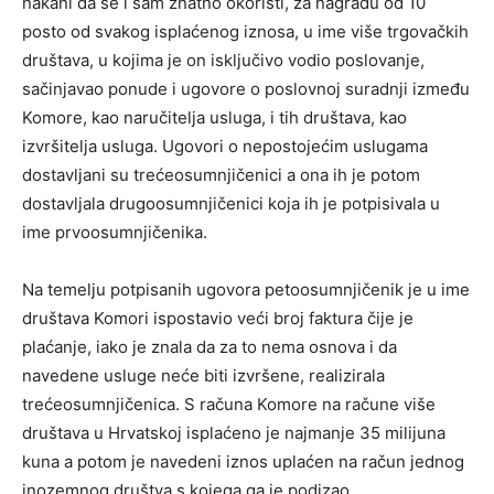
nakani da se i sam znatno okoristi, za nagradu od 10
posto od svakog isplaćenog iznosa, u ime više trgovačkih
društava, u kojima je on isključivo vodio poslovanje,
sačinjavao ponude i ugovore o poslovnoj suradnji između
Komore, kao naručitelja usluga, i tih društava, kao
izvršitelja usluga. Ugovori o nepostojećim uslugama
dostavljani su trećeosumnjičenici a ona ih je potom
dostavljala drugoosumnjičenici koja ih je potpisivala u
ime prvoosumnjičenika.
Na temelju potpisanih ugovora petoosumnjičenik je u ime
društava Komori ispostavio veći broj faktura čije je
plaćanje, iako je znala da za to nema osnova i da
navedene usluge neće biti izvršene, realizirala
trećeosumnjičenica. S računa Komore na račune više
društava u Hrvatskoj isplaćeno je najmanje 35 milijuna
kuna a potom je navedeni iznos uplaćen na račun jednog
inozemnog društva s kojega ga je podizao