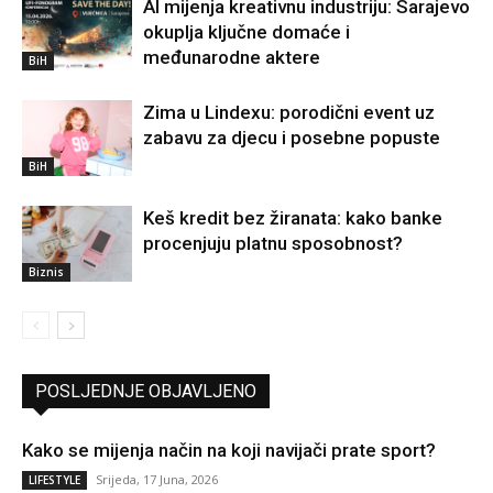
AI mijenja kreativnu industriju: Sarajevo
okuplja ključne domaće i
međunarodne aktere
BiH
Zima u Lindexu: porodični event uz
zabavu za djecu i posebne popuste
BiH
Keš kredit bez žiranata: kako banke
procenjuju platnu sposobnost?
Biznis
POSLJEDNJE OBJAVLJENO
Kako se mijenja način na koji navijači prate sport?
Srijeda, 17 Juna, 2026
LIFESTYLE