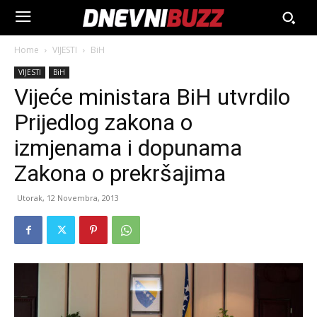
Home
VIJESTI
BiH
VIJESTI
BiH
Vijeće ministara BiH utvrdilo
Prijedlog zakona o
izmjenama i dopunama
Zakona o prekršajima
Utorak, 12 Novembra, 2013