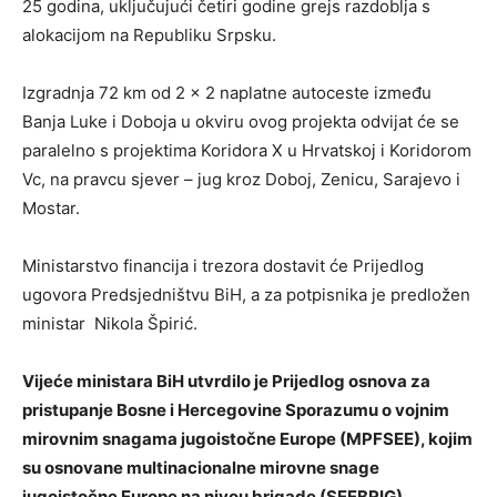
25 godina, uključujući četiri godine grejs razdoblja s
alokacijom na Republiku Srpsku.
Izgradnja 72 km od 2 x 2 naplatne autoceste između
Banja Luke i Doboja u okviru ovog projekta odvijat će se
paralelno s projektima Koridora X u Hrvatskoj i Koridorom
Vc, na pravcu sjever – jug kroz Doboj, Zenicu, Sarajevo i
Mostar.
Ministarstvo financija i trezora dostavit će Prijedlog
ugovora Predsjedništvu BiH, a za potpisnika je predložen
ministar Nikola Špirić.
Vijeće ministara BiH utvrdilo je Prijedlog osnova za
pristupanje Bosne i Hercegovine Sporazumu o vojnim
mirovnim snagama jugoistočne Europe (MPFSEE), kojim
su osnovane multinacionalne mirovne snage
jugoistočne Europe na nivou brigade (SEEBRIG).