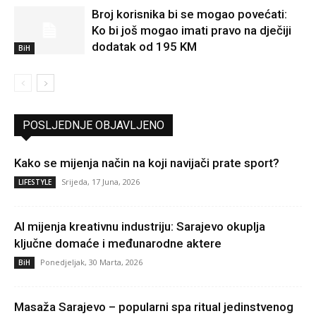
Broj korisnika bi se mogao povećati:
Ko bi još mogao imati pravo na dječiji
dodatak od 195 KM
BiH
POSLJEDNJE OBJAVLJENO
Kako se mijenja način na koji navijači prate sport?
Srijeda, 17 Juna, 2026
LIFESTYLE
AI mijenja kreativnu industriju: Sarajevo okuplja
ključne domaće i međunarodne aktere
Ponedjeljak, 30 Marta, 2026
BiH
Masaža Sarajevo – popularni spa ritual jedinstvenog