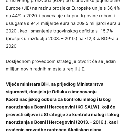
društvenog proizvoda (BDP) po stanovniku jugoistočne
Europe (JIE) na razinu prosjeka Europske unije s 36,4%
na 44% u 2020. i povećanje ukupne trgovine robom i
uslugama s 94,4 milijarde eura na 209,5 milijardi eura u
2020., kao i smanjenje trgovinskog deficita s -15,7%
(prosjek u razdoblju 2008. – 2010.) na -12,3 % BDP-a u
2020.
Dosljednom provedbom strategije otvorit će se jedan
milijun novih radnih mjesta u regiji JIE.
Vijeće ministara BiH, na prijedlog Ministarstva
sigurnosti, donijelo je Odluku o imenovanju
Koordinacijskog odbora za kontrolu malog i lakog
naoružanja u Bosni i Hercegovini (KO SALW), koji će
provesti ciljeve iz Strategije za kontrolu malog i lakog
naoružanja u Bosni i Hercegovini (2013. – 2016.), kao i
praćenje provedbe pratećeg Akcijskog plana.