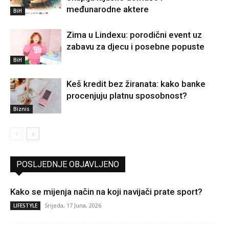
međunarodne aktere
BiH
Zima u Lindexu: porodični event uz
zabavu za djecu i posebne popuste
BiH
Keš kredit bez žiranata: kako banke
procenjuju platnu sposobnost?
Biznis
POSLJEDNJE OBJAVLJENO
Kako se mijenja način na koji navijači prate sport?
Srijeda, 17 Juna, 2026
LIFESTYLE