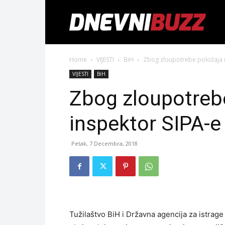
Home
VIJESTI
BiH
Zbog zloupotrebe položaja 
VIJESTI
BiH
Zbog zloupotreb
inspektor SIPA-e
Petak, 7 Decembra, 2018
Tužilaštvo BiH i Državna agencija za istrage i