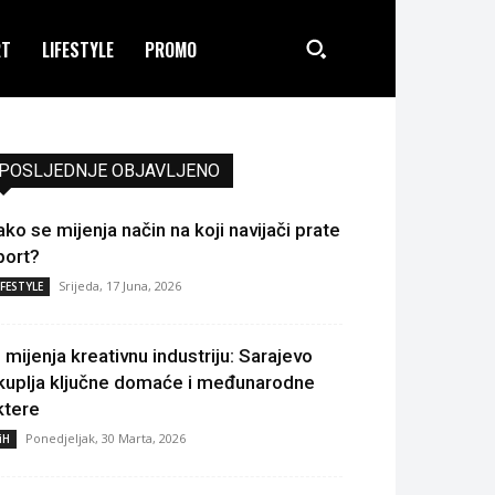
RT
LIFESTYLE
PROMO
POSLJEDNJE OBJAVLJENO
ako se mijenja način na koji navijači prate
port?
Srijeda, 17 Juna, 2026
IFESTYLE
I mijenja kreativnu industriju: Sarajevo
kuplja ključne domaće i međunarodne
ktere
Ponedjeljak, 30 Marta, 2026
iH