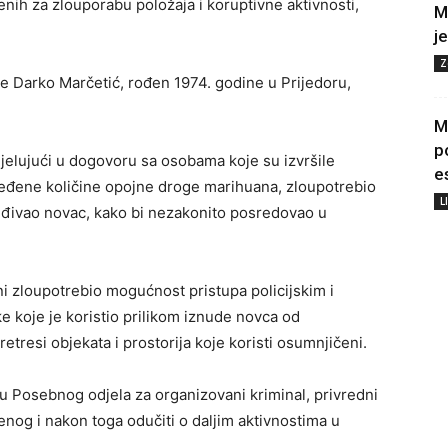
nih za zlouporabu položaja i koruptivne aktivnosti,
M
j
Z
bode Darko Marčetić, rođen 1974. godine u Prijedoru,
M
p
jelujući u dogovoru sa osobama koje su izvršile
e
eđene količine opojne droge marihuana, zloupotrebio
L
nuđivao novac, kako bi nezakonito posredovao u
i zloupotrebio mogućnost pristupa policijskim i
 koje je koristio prilikom iznude novca od
tresi objekata i prostorija koje koristi osumnjičeni.
u Posebnog odjela za organizovani kriminal, privredni
ičenog i nakon toga odučiti o daljim aktivnostima u