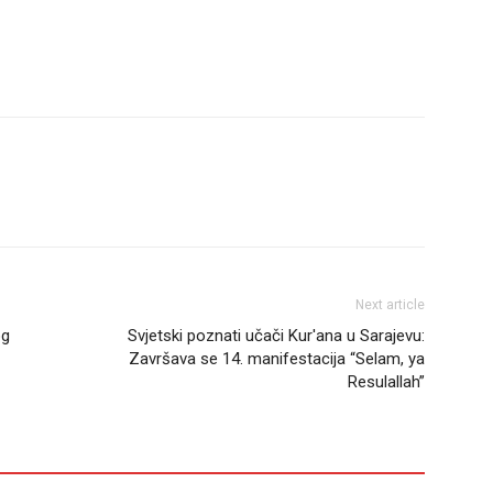
Next article
og
Svjetski poznati učači Kur'ana u Sarajevu:
Završava se 14. manifestacija “Selam, ya
Resulallah”