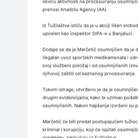
okviru aktivnosti na procesuiranju osumnjiče
prenosi Anadolu Agency (AA).
Iz Tužilaštva ističu da je u akciji lišen slo
uposlen kao inspektor SIPA-e u Banjaluci.
Dodaje se da je Marčetić osumnjičen da je d
ilegalan uvoz sportskih medikamenata i odr
svoj službeni položaj i od osumnjičenih iz
njihovoj zaštiti od kaznenog procesuiranja.
Tokom istrage, utvrđeno je da je osumnjičen
drugim evidencijama, kako bi uzimao podatke
osumnjičenih. Nakon hapšenja izvršeni su pre
Marčetić će biti predat postupajućem tužioc
kriminal i korupciju, koji će ispitati osumnj
predmetu, zaključuju iz Tužilaštva.