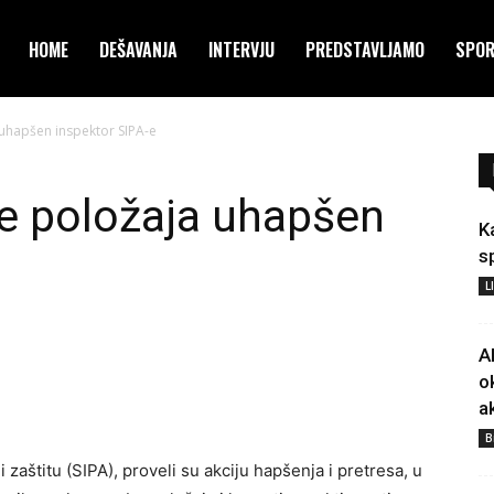
HOME
DEŠAVANJA
INTERVJU
PREDSTAVLJAMO
SPO
uhapšen inspektor SIPA-e
e položaja uhapšen
K
s
L
A
o
a
B
 zaštitu (SIPA), proveli su akciju hapšenja i pretresa, u