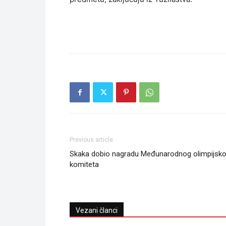
Previous article
Skaka dobio nagradu Međunarodnog olimpijsk
komiteta
Vezani članci