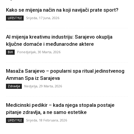
Kako se mijenja način na koji navijači prate sport?
Srijeda, 17 Juna, 2026
LIFESTYLE
AI mijenja kreativnu industriju: Sarajevo okuplja
ključne domaće i međunarodne aktere
Ponedjeljak, 30 Marta, 2026
BiH
Masaža Sarajevo – popularni spa ritual jedinstvenog
Amman Spa iz Sarajeva
Nedjelja, 29 Marta, 2026
Zdravlje
Medicinski pedikir – kada njega stopala postaje
pitanje zdravlja, a ne samo estetike
Srijeda, 18 Februara, 2026
LIFESTYLE