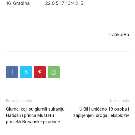
16. Gradina 22 0 5 17 13:43 5
Trafika|Ba
Previous article
Next article
Glumci koji su glumili sultaniju
U BiH uhićeno 19 osoba i
Hatidžu i princa Mustafu
zaplijenjeni droga i eksploziv
posjetili Bosanske piramide