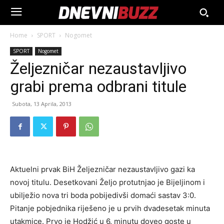
Home
SPORT
Nogomet
SPORT
Nogomet
Željezničar nezaustavljivo
grabi prema odbrani titule
Subota, 13 Aprila, 2013
Aktuelni prvak BiH Željezničar nezaustavljivo gazi ka
novoj titulu. Desetkovani Željo protutnjao je Bijeljinom i
ubilježio nova tri boda pobijedivši domaći sastav 3:0.
Pitanje pobjednika riješeno je u prvih dvadesetak minuta
utakmice. Prvo je Hodžić u 6. minutu doveo goste u