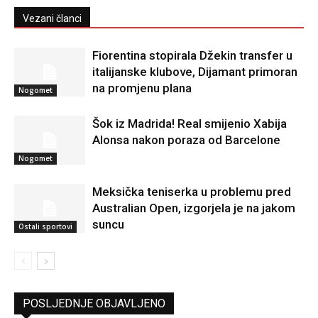
Vezani članci
Fiorentina stopirala Džekin transfer u
italijanske klubove, Dijamant primoran
na promjenu plana
Nogomet
Šok iz Madrida! Real smijenio Xabija
Alonsa nakon poraza od Barcelone
Nogomet
Meksička teniserka u problemu pred
Australian Open, izgorjela je na jakom
suncu
Ostali sportovi
POSLJEDNJE OBJAVLJENO