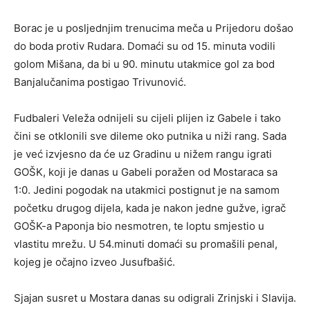
Borac je u posljednjim trenucima meča u Prijedoru došao
do boda protiv Rudara. Domaći su od 15. minuta vodili
golom Mišana, da bi u 90. minutu utakmice gol za bod
Banjalučanima postigao Trivunović.
Fudbaleri Veleža odnijeli su cijeli plijen iz Gabele i tako
čini se otklonili sve dileme oko putnika u niži rang. Sada
je već izvjesno da će uz Gradinu u nižem rangu igrati
GOŠK, koji je danas u Gabeli poražen od Mostaraca sa
1:0. Jedini pogodak na utakmici postignut je na samom
početku drugog dijela, kada je nakon jedne gužve, igrač
GOŠK-a Paponja bio nesmotren, te loptu smjestio u
vlastitu mrežu. U 54.minuti domaći su promašili penal,
kojeg je očajno izveo Jusufbašić.
Sjajan susret u Mostara danas su odigrali Zrinjski i Slavija.