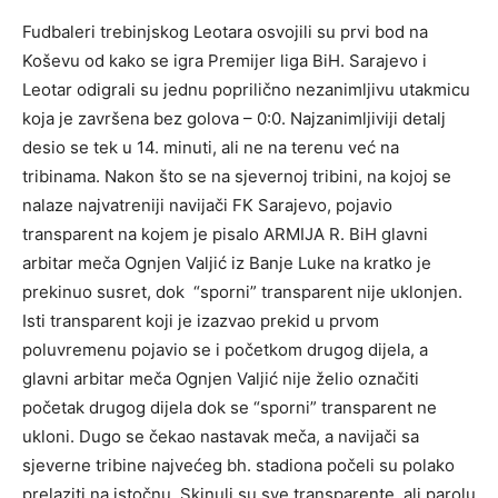
Fudbaleri trebinjskog Leotara osvojili su prvi bod na
Koševu od kako se igra Premijer liga BiH. Sarajevo i
Leotar odigrali su jednu poprilično nezanimljivu utakmicu
koja je završena bez golova – 0:0. Najzanimljiviji detalj
desio se tek u 14. minuti, ali ne na terenu već na
tribinama. Nakon što se na sjevernoj tribini, na kojoj se
nalaze najvatreniji navijači FK Sarajevo, pojavio
transparent na kojem je pisalo ARMIJA R. BiH glavni
arbitar meča Ognjen Valjić iz Banje Luke na kratko je
prekinuo susret, dok “sporni” transparent nije uklonjen.
Isti transparent koji je izazvao prekid u prvom
poluvremenu pojavio se i početkom drugog dijela, a
glavni arbitar meča Ognjen Valjić nije želio označiti
početak drugog dijela dok se “sporni” transparent ne
ukloni. Dugo se čekao nastavak meča, a navijači sa
sjeverne tribine najvećeg bh. stadiona počeli su polako
prelaziti na istočnu. Skinuli su sve transparente, ali parolu