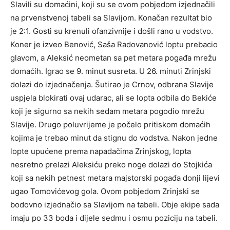
Slavili su domaćini, koji su se ovom pobjedom izjednačili
na prvenstvenoj tabeli sa Slavijom. Konačan rezultat bio
je 2:1. Gosti su krenuli ofanzivnije i došli rano u vodstvo.
Koner je izveo Benović, Saša Radovanović loptu prebacio
glavom, a Aleksić neometan sa pet metara pogađa mrežu
domaćih. Igrao se 9. minut susreta. U 26. minuti Zrinjski
dolazi do izjednačenja. Šutirao je Crnov, odbrana Slavije
uspjela blokirati ovaj udarac, ali se lopta odbila do Bekiće
koji je sigurno sa nekih sedam metara pogodio mrežu
Slavije. Drugo poluvrijeme je počelo pritiskom domaćih
kojima je trebao minut da stignu do vodstva. Nakon jedne
lopte upućene prema napadačima Zrinjskog, lopta
nesretno prelazi Aleksiću preko noge dolazi do Stojkića
koji sa nekih petnest metara majstorski pogađa donji lijevi
ugao Tomovićevog gola. Ovom pobjedom Zrinjski se
bodovno izjednačio sa Slavijom na tabeli. Obje ekipe sada
imaju po 33 boda i dijele sedmu i osmu poziciju na tabeli.