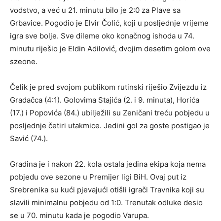
vodstvo, a već u 21. minutu bilo je 2:0 za Plave sa
Grbavice. Pogodio je Elvir Čolić, koji u posljednje vrijeme
igra sve bolje. Sve dileme oko konačnog ishoda u 74.
minutu riješio je Eldin Adilović, dvojim desetim golom ove
szeone.
Čelik je pred svojom publikom rutinski riješio Zvijezdu iz
Gradačca (4:1). Golovima Stajića (2. i 9. minuta), Horića
(17.) i Popovića (84.) ubilježili su Zeničani treću pobjedu u
posljednje četiri utakmice. Jedini gol za goste postigao je
Savić (74.).
Gradina je i nakon 22. kola ostala jedina ekipa koja nema
pobjedu ove sezone u Premijer ligi BiH. Ovaj put iz
Srebrenika su kući pjevajući otišli igrači Travnika koji su
slavili minimalnu pobjedu od 1:0. Trenutak odluke desio
se u 70. minutu kada je pogodio Varupa.