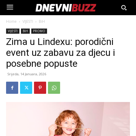
Home
VIJESTI
BiH
VIJESTI
BiH
PROMO
Zima u Lindexu: porodični
event uz zabavu za djecu i
posebne popuste
Srijeda, 14 Januara, 2026