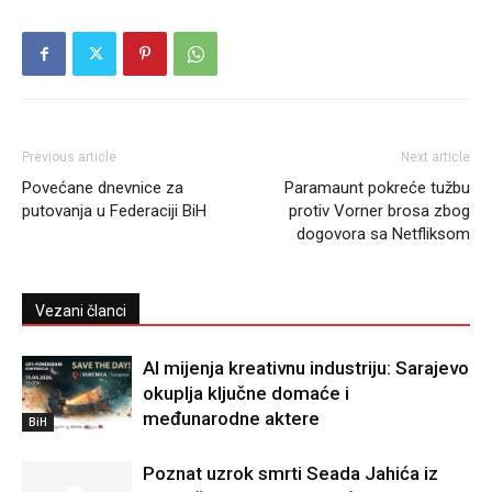
Previous article
Next article
Povećane dnevnice za
Paramaunt pokreće tužbu
putovanja u Federaciji BiH
protiv Vorner brosa zbog
dogovora sa Netfliksom
Vezani članci
AI mijenja kreativnu industriju: Sarajevo
okuplja ključne domaće i
međunarodne aktere
BiH
Poznat uzrok smrti Seada Jahića iz