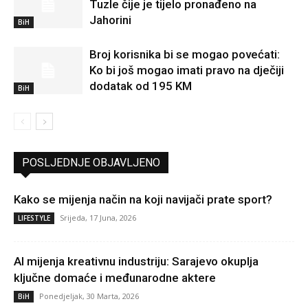
Tuzle čije je tijelo pronađeno na
Jahorini
BiH
Broj korisnika bi se mogao povećati:
Ko bi još mogao imati pravo na dječiji
dodatak od 195 KM
BiH
POSLJEDNJE OBJAVLJENO
Kako se mijenja način na koji navijači prate sport?
Srijeda, 17 Juna, 2026
LIFESTYLE
AI mijenja kreativnu industriju: Sarajevo okuplja
ključne domaće i međunarodne aktere
Ponedjeljak, 30 Marta, 2026
BiH