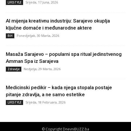
Srijeda, 17 Juna, 2026
LIFESTYLE
AI mijenja kreativnu industriju: Sarajevo okuplja
ključne domaće i međunarodne aktere
Ponedjeljak, 30 Marta, 2026
BiH
Masaža Sarajevo – popularni spa ritual jedinstvenog
Amman Spa iz Sarajeva
Nedjelja, 29 Marta, 2026
Zdravlje
Medicinski pedikir – kada njega stopala postaje
pitanje zdravlja, a ne samo estetike
Srijeda, 18 Februara, 2026
LIFESTYLE
© Copyright DnevniBUZZ.ba