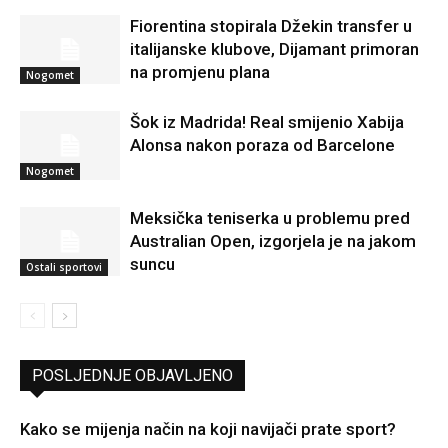
Fiorentina stopirala Džekin transfer u
italijanske klubove, Dijamant primoran
na promjenu plana
Nogomet
Šok iz Madrida! Real smijenio Xabija
Alonsa nakon poraza od Barcelone
Nogomet
Meksička teniserka u problemu pred
Australian Open, izgorjela je na jakom
suncu
Ostali sportovi
POSLJEDNJE OBJAVLJENO
Kako se mijenja način na koji navijači prate sport?