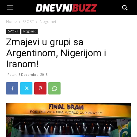
Home
SPORT
Nogomet
SPORT
Nogomet
Zmajevi u grupi sa
Argentinom, Nigerijom i
Iranom!
Petak, 6 Decembra, 2013