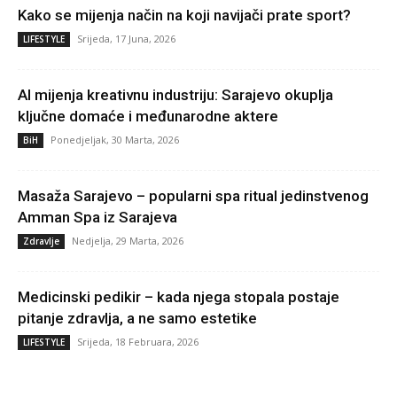
Kako se mijenja način na koji navijači prate sport?
Srijeda, 17 Juna, 2026
LIFESTYLE
AI mijenja kreativnu industriju: Sarajevo okuplja
ključne domaće i međunarodne aktere
Ponedjeljak, 30 Marta, 2026
BiH
Masaža Sarajevo – popularni spa ritual jedinstvenog
Amman Spa iz Sarajeva
Nedjelja, 29 Marta, 2026
Zdravlje
Medicinski pedikir – kada njega stopala postaje
pitanje zdravlja, a ne samo estetike
Srijeda, 18 Februara, 2026
LIFESTYLE