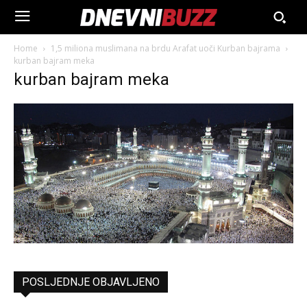
Home
1,5 miliona muslimana na brdu Arafat uoči Kurban bajrama
kurban bajram meka
kurban bajram meka
POSLJEDNJE OBJAVLJENO