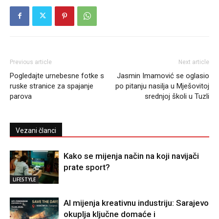
Previous article
Next article
Pogledajte urnebesne fotke s
Jasmin Imamović se oglasio
ruske stranice za spajanje
po pitanju nasilja u Mješovitoj
parova
srednjoj školi u Tuzli
Vezani članci
Kako se mijenja način na koji navijači
prate sport?
LIFESTYLE
AI mijenja kreativnu industriju: Sarajevo
okuplja ključne domaće i