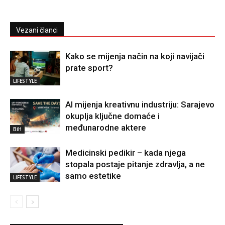
Vezani članci
Kako se mijenja način na koji navijači
prate sport?
LIFESTYLE
AI mijenja kreativnu industriju: Sarajevo
okuplja ključne domaće i
međunarodne aktere
BiH
Medicinski pedikir – kada njega
stopala postaje pitanje zdravlja, a ne
samo estetike
LIFESTYLE