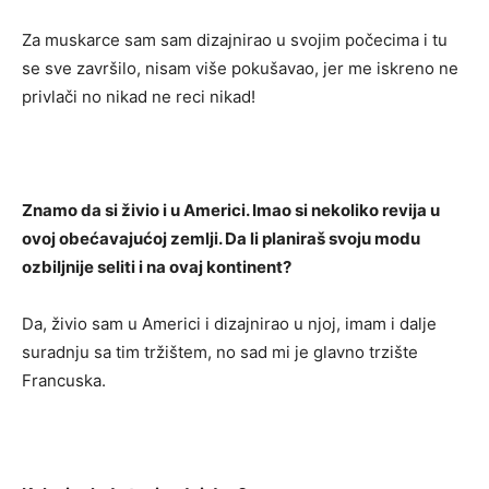
Za muskarce sam sam dizajnirao u svojim počecima i tu
se sve završilo, nisam više pokušavao, jer me iskreno ne
privlači no nikad ne reci nikad!
Znamo da si živio i u Americi. Imao si nekoliko revija u
ovoj obećavajućoj zemlji. Da li planiraš svoju modu
ozbiljnije seliti i na ovaj kontinent?
Da, živio sam u Americi i dizajnirao u njoj, imam i dalje
suradnju sa tim tržištem, no sad mi je glavno trzište
Francuska.