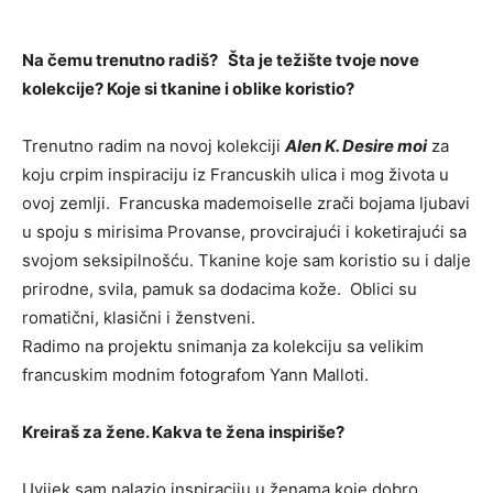
Na čemu trenutno radiš? Šta je težište tvoje nove
kolekcije? Koje si tkanine i oblike koristio?
Trenutno radim na novoj kolekciji
Alen K. Desire moi
za
koju crpim inspiraciju iz Francuskih ulica i mog života u
ovoj zemlji. Francuska mademoiselle zrači bojama ljubavi
u spoju s mirisima Provanse, provcirajući i koketirajući sa
svojom seksipilnošću. Tkanine koje sam koristio su i dalje
prirodne, svila, pamuk sa dodacima kože. Oblici su
romatični, klasični i ženstveni.
Radimo na projektu snimanja za kolekciju sa velikim
francuskim modnim fotografom Yann Malloti.
Kreiraš za žene. Kakva te žena inspiriše?
Uvijek sam nalazio inspiraciju u ženama koje dobro