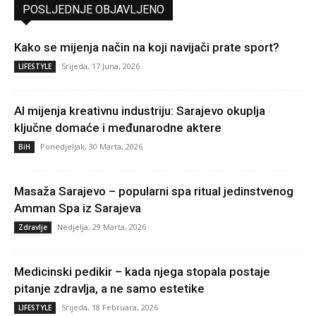
POSLJEDNJE OBJAVLJENO
Kako se mijenja način na koji navijači prate sport?
Srijeda, 17 Juna, 2026
LIFESTYLE
AI mijenja kreativnu industriju: Sarajevo okuplja
ključne domaće i međunarodne aktere
Ponedjeljak, 30 Marta, 2026
BiH
Masaža Sarajevo – popularni spa ritual jedinstvenog
Amman Spa iz Sarajeva
Nedjelja, 29 Marta, 2026
Zdravlje
Medicinski pedikir – kada njega stopala postaje
pitanje zdravlja, a ne samo estetike
Srijeda, 18 Februara, 2026
LIFESTYLE