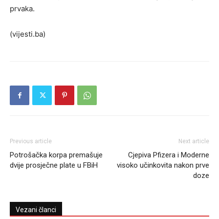
prvaka.
(vijesti.ba)
Previous article
Next article
Potrošačka korpa premašuje
Cjepiva Pfizera i Moderne
dvije prosječne plate u FBiH
visoko učinkovita nakon prve
doze
Vezani članci