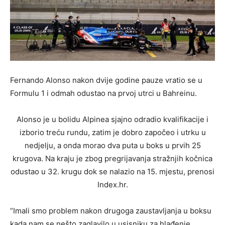
Fernando Alonso nakon dvije godine pauze vratio se u
Formulu 1 i odmah odustao na prvoj utrci u Bahreinu.
Alonso je u bolidu Alpinea sjajno odradio kvalifikacije i
izborio treću rundu, zatim je dobro započeo i utrku u
nedjelju, a onda morao dva puta u boks u prvih 25
krugova. Na kraju je zbog pregrijavanja stražnjih kočnica
odustao u 32. krugu dok se nalazio na 15. mjestu, prenosi
Index.hr.
“Imali smo problem nakon drugoga zaustavljanja u boksu
kada nam se nešto zaglavilo u usisniku za hlađenje