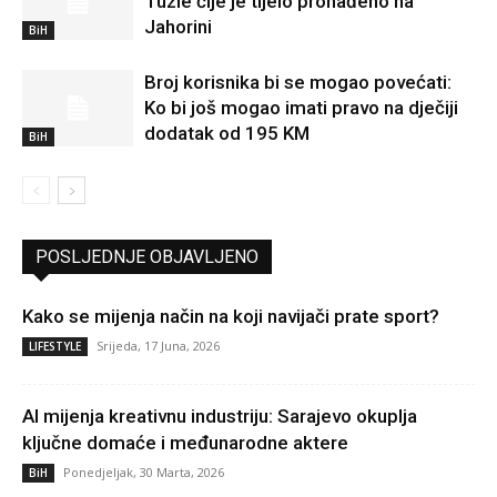
Tuzle čije je tijelo pronađeno na
Jahorini
BiH
Broj korisnika bi se mogao povećati:
Ko bi još mogao imati pravo na dječiji
dodatak od 195 KM
BiH
POSLJEDNJE OBJAVLJENO
Kako se mijenja način na koji navijači prate sport?
Srijeda, 17 Juna, 2026
LIFESTYLE
AI mijenja kreativnu industriju: Sarajevo okuplja
ključne domaće i međunarodne aktere
Ponedjeljak, 30 Marta, 2026
BiH