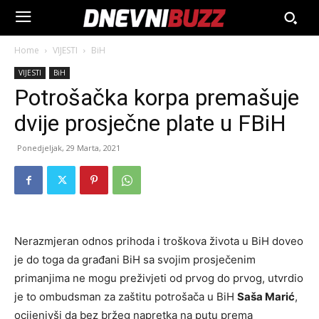
Home
VIJESTI
BiH
VIJESTI
BiH
Potrošačka korpa premašuje
dvije prosječne plate u FBiH
Ponedjeljak, 29 Marta, 2021
Nerazmjeran odnos prihoda i troškova života u BiH doveo
je do toga da građani BiH sa svojim prosječenim
primanjima ne mogu preživjeti od prvog do prvog, utvrdio
je to ombudsman za zaštitu potrošača u BiH
Saša Marić
,
ocijenivši da bez bržeg napretka na putu prema