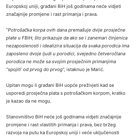
Europskoj uniji, građani BiH još godinama neće vidjeti
značajnije promjene i rast primanja i prava.
“
Potrošačka korpa ovih dana premašuje dvije prosječne
plate u FBiH, što prikazuje da ako se i zanemari činjenica
nezaposlenosti i idealizira situacija da svaka porodica ima
zaposleno dvoje ljudi u porodici, svejedno četveročlana
porodica ne može sa svojim prosječnim primanjima
“spojiti’ od prvog do prvog”,
istaknuo je Marić.
Upitan mogu li građani BiH uopće preživjeti kad se
usporedi prosječna plata s potrošačkom korpom, kratko
je kazao da ne mogu.
Stanovništvo BiH neće još godinama vidjeti značajnije
promjene i rast vlastitih primanja i prava, bez bržeg
razvoja na putu ka Europskoj uniji i veće uključenosti