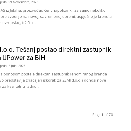
ijeda, 29 Novembra, 2023
AS iz Jelaha, proizvođač Kent napolitanki, za samo nekoliko
 proizvodnje na novoj, savremenoj opremi, uspješno je krenula
 evropskog tržišta....
.o.o. Tešanj postao direktni zastupnik
a UPower za BiH
ijeda, 5 Jula, 2023
. s ponosom postaje direktan zastupnik renomiranog brenda
o predstavlja značajan iskorak za ZEMI d.o.o. i donosi nove
 za kvalitetnu radnu...
Page 1 of 70