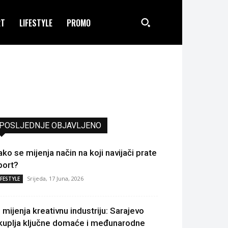
RT
LIFESTYLE
PROMO
POSLJEDNJE OBJAVLJENO
ako se mijenja način na koji navijači prate
port?
Srijeda, 17 Juna, 2026
IFESTYLE
I mijenja kreativnu industriju: Sarajevo
kuplja ključne domaće i međunarodne