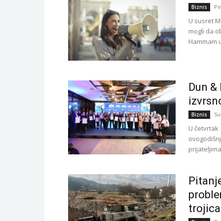
Pe
Biznis
U susret 
mogli da 
Hammam u S
Dun & 
izvrsn
Su
Biznis
U četvrtak 
ovogodišnj
prijateljima
Pitanj
proble
trojica