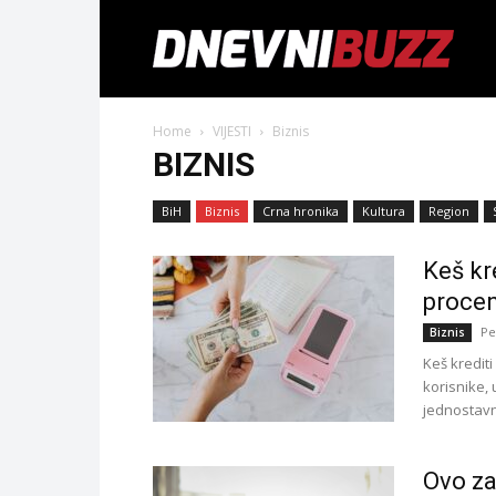
Home
VIJESTI
Biznis
BIZNIS
BiH
Biznis
Crna hronika
Kultura
Region
Keš kr
procen
Pe
Biznis
Keš kredit
korisnike,
jednostavni
Ovo za