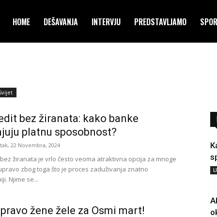
HOME
DEŠAVANJA
INTERVJU
PREDSTAVLJAMO
SPO
Svijet
edit bez žiranata: kako banke
juju platnu sposobnost?
K
tak, 22 Novembra, 2024
s
i bez žiranata je vrlo često veoma atraktivna opcija za mnoge
 upravo zbog toga što je proces zaduživanja znatno
L
ji. Njime se...
A
pravo žene žele za Osmi mart!
o