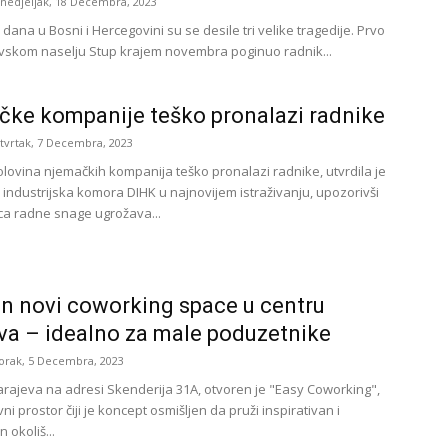
nedjeljak, 18 Decembra, 2023
dana u Bosni i Hercegovini su se desile tri velike tragedije. Prvo
evskom naselju Stup krajem novembra poginuo radnik...
ke kompanije teško pronalazi radnike
tvrtak, 7 Decembra, 2023
olovina njemačkih kompanija teško pronalazi radnike, utvrdila je
i industrijska komora DIHK u najnovijem istraživanju, upozorivši
ca radne snage ugrožava...
n novi coworking space u centru
va – idealno za male poduzetnike
orak, 5 Decembra, 2023
arajeva na adresi Skenderija 31A, otvoren je "Easy Coworking",
ni prostor čiji je koncept osmišljen da pruži inspirativan i
 okoliš...