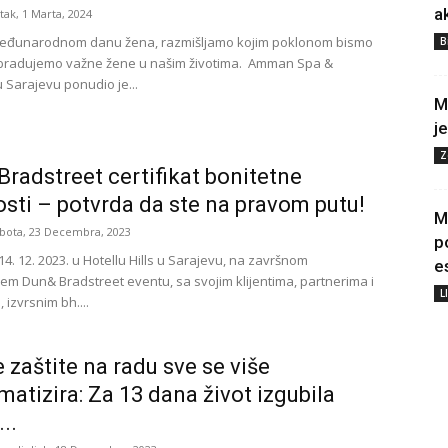
a
tak, 1 Marta, 2024
Međunarodnom danu žena, razmišljamo kojim poklonom bismo
B
obradujemo važne žene u našim životima. Amman Spa &
arajevu ponudio je...
M
j
Z
Bradstreet certifikat bonitetne
osti – potvrda da ste na pravom putu!
M
bota, 23 Decembra, 2023
p
14. 12. 2023. u Hotellu Hills u Sarajevu, na završnom
e
em Dun& Bradstreet eventu, sa svojim klijentima, partnerima i
L
, izvrsnim bh....
e zaštite na radu sve se više
matizira: Za 13 dana život izgubila
...