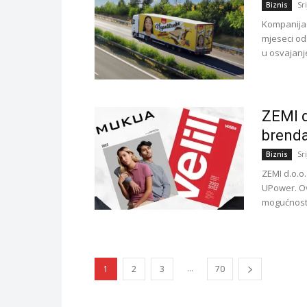
Sr
Biznis
Kompanija 
mjeseci od
u osvajanje
ZEMI d
brend
Sr
Biznis
ZEMI d.o.o
UPower. Ov
mogućnosti
...
1
2
3
70