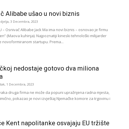
č Alibabe ušao u novi biznis
djelja, 3 Decembra, 2023
 Osnivač Alibabe Jack Ma ima novi biznis – osnovao je firmu
en” (Maova kuhinja). Najpoznatiji kineski tehnološki milijarder
e novoformiranom startupu. Prema...
koj nedostaje gotovo dva miliona
a
tak, 1 Decembra, 2023
vaka druga firma ne može da popuni upražnjena radna mjesta,
imično, pokazao je novi izvještaj Njemačke komore za trgovinu i
 Kent napolitanke osvajaju EU tržište