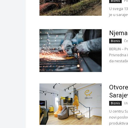
Po
Biznis
U svega 13 
je u saraj
Njemač
Če
Biznis
BERLIN – P
Privredna 
da nestaši
Otvore
Saraje
Ut
Biznis
U centru S
novi poslov
produktivan