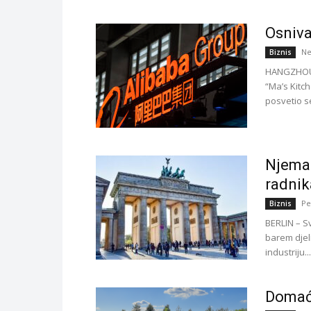
Osniva
Ne
Biznis
HANGZHOU –
“Ma’s Kitch
posvetio s
Njemač
radnik
Pe
Biznis
BERLIN – S
barem djel
industriju...
Domaće