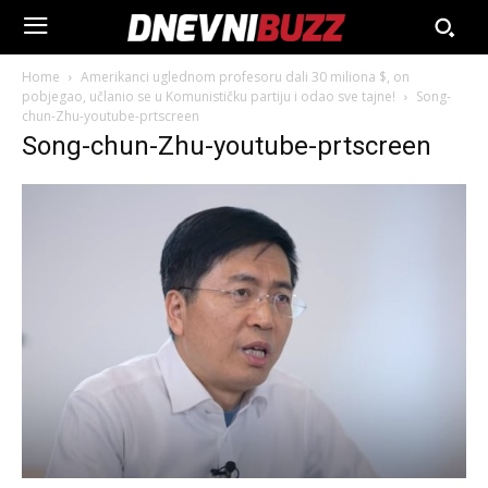
Home
Amerikanci uglednom profesoru dali 30 miliona $, on
pobjegao, učlanio se u Komunističku partiju i odao sve tajne!
Song-
chun-Zhu-youtube-prtscreen
Song-chun-Zhu-youtube-prtscreen