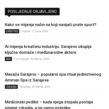
POSLJEDNJE OBJAVLJENO
Kako se mijenja način na koji navijači prate sport?
Srijeda, 17 Juna, 2026
LIFESTYLE
AI mijenja kreativnu industriju: Sarajevo okuplja
ključne domaće i međunarodne aktere
Ponedjeljak, 30 Marta, 2026
BiH
Masaža Sarajevo – popularni spa ritual jedinstvenog
Amman Spa iz Sarajeva
Nedjelja, 29 Marta, 2026
Zdravlje
Medicinski pedikir – kada njega stopala postaje
pitanje zdravlja, a ne samo estetike