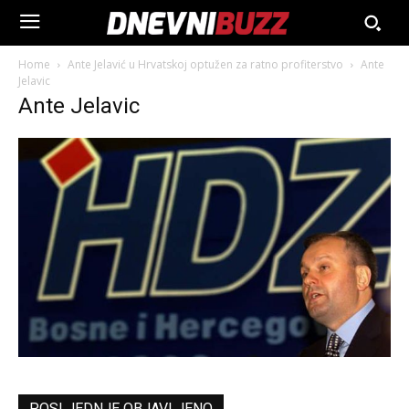
Home
Ante Jelavić u Hrvatskoj optužen za ratno profiterstvo
Ante
Jelavic
Ante Jelavic
POSLJEDNJE OBJAVLJENO