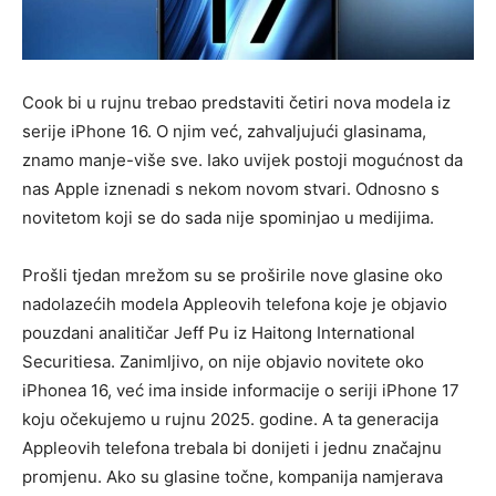
Cook bi u rujnu trebao predstaviti četiri nova modela iz
serije iPhone 16. O njim već, zahvaljujući glasinama,
znamo manje-više sve. Iako uvijek postoji mogućnost da
nas Apple iznenadi s nekom novom stvari. Odnosno s
novitetom koji se do sada nije spominjao u medijima.
Prošli tjedan mrežom su se proširile nove glasine oko
nadolazećih modela Appleovih telefona koje je objavio
pouzdani analitičar Jeff Pu iz Haitong International
Securitiesa. Zanimljivo, on nije objavio novitete oko
iPhonea 16, već ima inside informacije o seriji iPhone 17
koju očekujemo u rujnu 2025. godine. A ta generacija
Appleovih telefona trebala bi donijeti i jednu značajnu
promjenu. Ako su glasine točne, kompanija namjerava