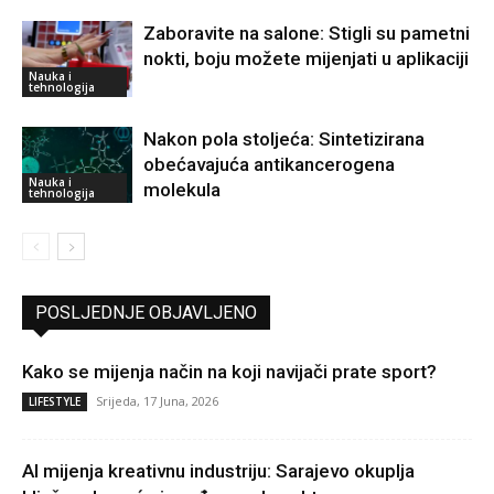
Zaboravite na salone: Stigli su pametni
nokti, boju možete mijenjati u aplikaciji
Nauka i
tehnologija
Nakon pola stoljeća: Sintetizirana
obećavajuća antikancerogena
Nauka i
molekula
tehnologija
POSLJEDNJE OBJAVLJENO
Kako se mijenja način na koji navijači prate sport?
Srijeda, 17 Juna, 2026
LIFESTYLE
AI mijenja kreativnu industriju: Sarajevo okuplja