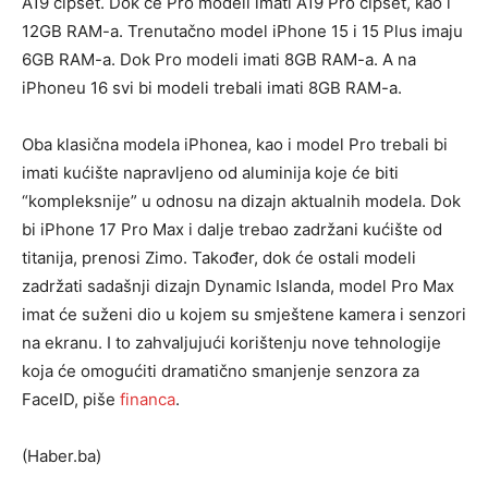
A19 čipset. Dok će Pro modeli imati A19 Pro čipset, kao i
12GB RAM-a. Trenutačno model iPhone 15 i 15 Plus imaju
6GB RAM-a. Dok Pro modeli imati 8GB RAM-a. A na
iPhoneu 16 svi bi modeli trebali imati 8GB RAM-a.
Oba klasična modela iPhonea, kao i model Pro trebali bi
imati kućište napravljeno od aluminija koje će biti
“kompleksnije” u odnosu na dizajn aktualnih modela. Dok
bi iPhone 17 Pro Max i dalje trebao zadržani kućište od
titanija, prenosi Zimo. Također, dok će ostali modeli
zadržati sadašnji dizajn Dynamic Islanda, model Pro Max
imat će suženi dio u kojem su smještene kamera i senzori
na ekranu. I to zahvaljujući korištenju nove tehnologije
koja će omogućiti dramatično smanjenje senzora za
FaceID, piše
financa
.
(Haber.ba)