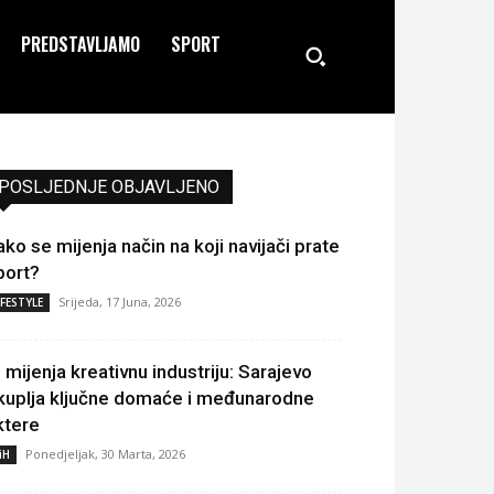
PREDSTAVLJAMO
SPORT
POSLJEDNJE OBJAVLJENO
ako se mijenja način na koji navijači prate
port?
Srijeda, 17 Juna, 2026
IFESTYLE
I mijenja kreativnu industriju: Sarajevo
kuplja ključne domaće i međunarodne
ktere
Ponedjeljak, 30 Marta, 2026
iH