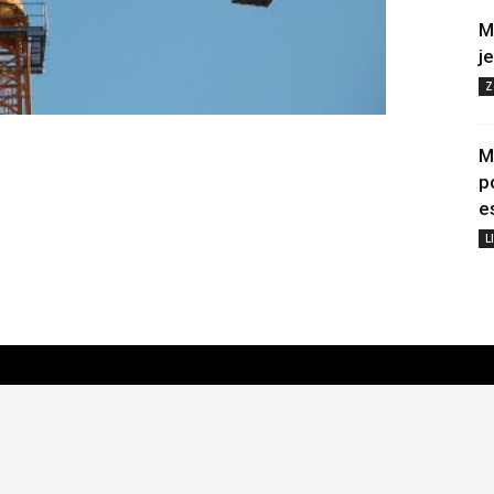
M
j
Z
M
p
e
L