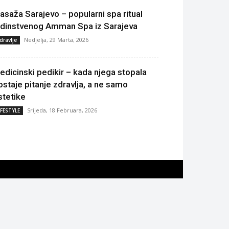
asaža Sarajevo – popularni spa ritual
edinstvenog Amman Spa iz Sarajeva
Nedjelja, 29 Marta, 2026
dravlje
edicinski pedikir – kada njega stopala
ostaje pitanje zdravlja, a ne samo
stetike
Srijeda, 18 Februara, 2026
IFESTYLE