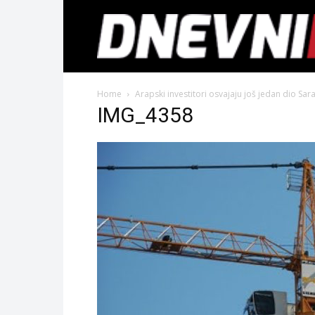
Home
Arapski investitori osvajaju još jedan dio Sa
IMG_4358