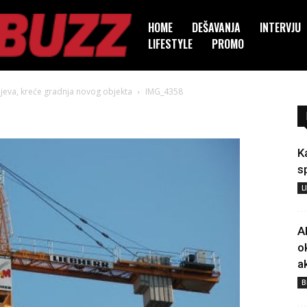
HOME
DEŠAVANJA
INTERVJU
LIFESTYLE
PROMO
rajeva, kreće gradnja novog objekta
IMG_4358
K
s
L
A
o
a
B