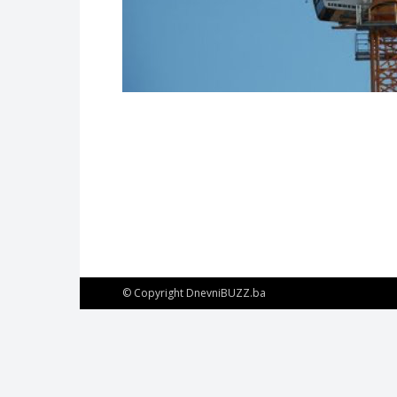
© Copyright DnevniBUZZ.ba