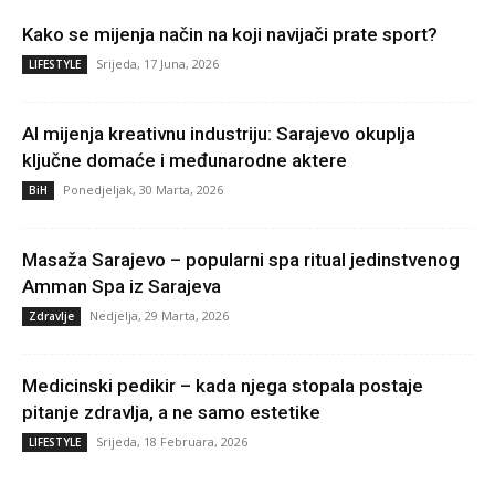
Kako se mijenja način na koji navijači prate sport?
Srijeda, 17 Juna, 2026
LIFESTYLE
AI mijenja kreativnu industriju: Sarajevo okuplja
ključne domaće i međunarodne aktere
Ponedjeljak, 30 Marta, 2026
BiH
Masaža Sarajevo – popularni spa ritual jedinstvenog
Amman Spa iz Sarajeva
Nedjelja, 29 Marta, 2026
Zdravlje
Medicinski pedikir – kada njega stopala postaje
pitanje zdravlja, a ne samo estetike
Srijeda, 18 Februara, 2026
LIFESTYLE