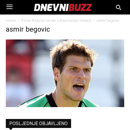
Home
Asmir Begović ne ide u Manchester United
asmir begovic
asmir begovic
POSLJEDNJE OBJAVLJENO