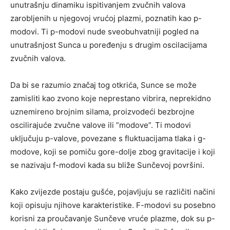
unutrašnju dinamiku ispitivanjem zvučnih valova
zarobljenih u njegovoj vrućoj plazmi, poznatih kao p-
modovi. Ti p-modovi nude sveobuhvatniji pogled na
unutrašnjost Sunca u poređenju s drugim oscilacijama
zvučnih valova.
Da bi se razumio značaj tog otkrića, Sunce se može
zamisliti kao zvono koje neprestano vibrira, neprekidno
uznemireno brojnim silama, proizvodeći bezbrojne
oscilirajuće zvučne valove ili ”modove”. Ti modovi
uključuju p-valove, povezane s fluktuacijama tlaka i g-
modove, koji se pomiču gore-dolje zbog gravitacije i koji
se nazivaju f-modovi kada su bliže Sunčevoj površini.
Kako zvijezde postaju gušće, pojavljuju se različiti načini
koji opisuju njihove karakteristike. F-modovi su posebno
korisni za proučavanje Sunčeve vruće plazme, dok su p-