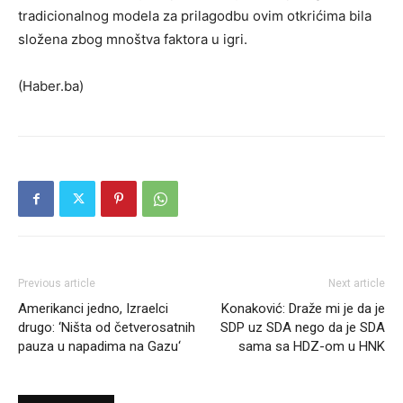
tradicionalnog modela za prilagodbu ovim otkrićima bila
složena zbog mnoštva faktora u igri.
(Haber.ba)
Previous article
Next article
Amerikanci jedno, Izraelci
Konaković: Draže mi je da je
drugo: ‘Ništa od četverosatnih
SDP uz SDA nego da je SDA
pauza u napadima na Gazu‘
sama sa HDZ-om u HNK