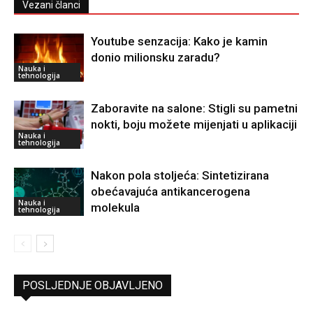
Vezani članci
Youtube senzacija: Kako je kamin
donio milionsku zaradu?
Nauka i
tehnologija
Zaboravite na salone: Stigli su pametni
nokti, boju možete mijenjati u aplikaciji
Nauka i
tehnologija
Nakon pola stoljeća: Sintetizirana
obećavajuća antikancerogena
Nauka i
molekula
tehnologija
POSLJEDNJE OBJAVLJENO