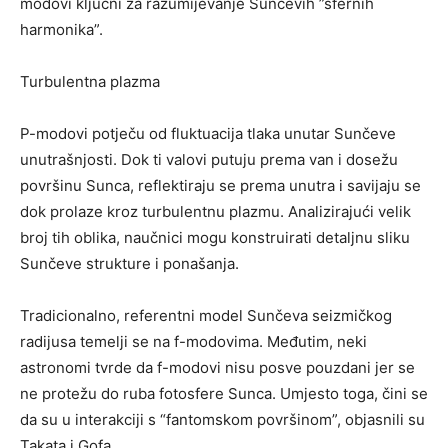
modovi ključni za razumijevanje Sunčevih ”sfernih
harmonika”.
Turbulentna plazma
P-modovi potječu od fluktuacija tlaka unutar Sunčeve
unutrašnjosti. Dok ti valovi putuju prema van i dosežu
površinu Sunca, reflektiraju se prema unutra i savijaju se
dok prolaze kroz turbulentnu plazmu. Analizirajući velik
broj tih oblika, naučnici mogu konstruirati detaljnu sliku
Sunčeve strukture i ponašanja.
Tradicionalno, referentni model Sunčeva seizmičkog
radijusa temelji se na f-modovima. Međutim, neki
astronomi tvrde da f-modovi nisu posve pouzdani jer se
ne protežu do ruba fotosfere Sunca. Umjesto toga, čini se
da su u interakciji s “fantomskom površinom”, objasnili su
Takata i Gofa.