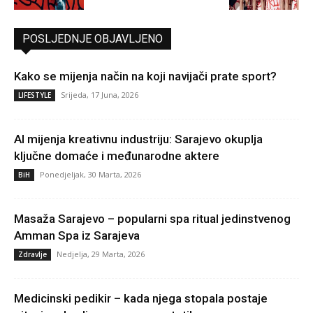
POSLJEDNJE OBJAVLJENO
Kako se mijenja način na koji navijači prate sport?
Srijeda, 17 Juna, 2026
LIFESTYLE
AI mijenja kreativnu industriju: Sarajevo okuplja
ključne domaće i međunarodne aktere
Ponedjeljak, 30 Marta, 2026
BiH
Masaža Sarajevo – popularni spa ritual jedinstvenog
Amman Spa iz Sarajeva
Nedjelja, 29 Marta, 2026
Zdravlje
Medicinski pedikir – kada njega stopala postaje