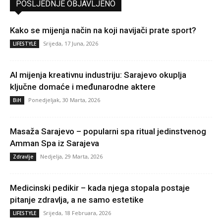
POSLJEDNJE OBJAVLJENO
Kako se mijenja način na koji navijači prate sport?
Srijeda, 17 Juna, 2026
LIFESTYLE
AI mijenja kreativnu industriju: Sarajevo okuplja
ključne domaće i međunarodne aktere
Ponedjeljak, 30 Marta, 2026
BiH
Masaža Sarajevo – popularni spa ritual jedinstvenog
Amman Spa iz Sarajeva
Nedjelja, 29 Marta, 2026
Zdravlje
Medicinski pedikir – kada njega stopala postaje
pitanje zdravlja, a ne samo estetike
Srijeda, 18 Februara, 2026
LIFESTYLE