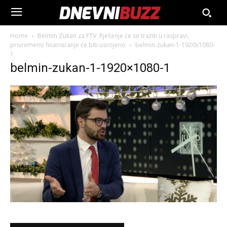
Home
Belmin Zukan za FTV: Rješenje će se tražiti u raspravi,
privremeno finansiranje će biti usvojeno
belmin-zukan-1-1920x1080-
1
belmin-zukan-1-1920×1080-1